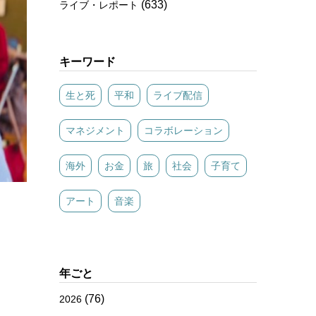
(633)
ライブ・レポート
キーワード
生と死
平和
ライブ配信
マネジメント
コラボレーション
海外
お金
旅
社会
子育て
アート
音楽
年ごと
(76)
2026