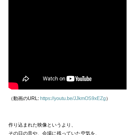
（動画のURL:
https://youtu.be/JJkmOS9xEZg
）
作り込まれた映像というより、
その日の音や、会場に残っていた空気を、