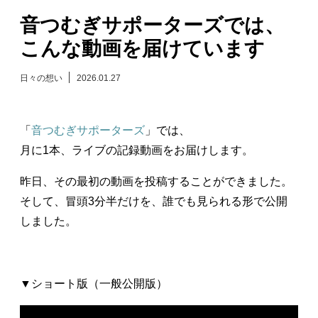
音つむぎサポーターズでは、
日々のレポート
こんな動画を届けています
Specials
日々の想い
2026.01.27
プロフィール
「
音つむぎサポーターズ
」では、
演奏依頼
月に1本、ライブの記録動画をお届けします。
昨日、その最初の動画を投稿することができました。
お問い合わせ
そして、冒頭3分半だけを、誰でも見られる形で公開
しました。
▼ショート版（一般公開版）