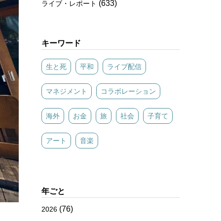
(633)
ライブ・レポート
キーワード
生と死
平和
ライブ配信
マネジメント
コラボレーション
海外
お金
旅
社会
子育て
アート
音楽
年ごと
(76)
2026