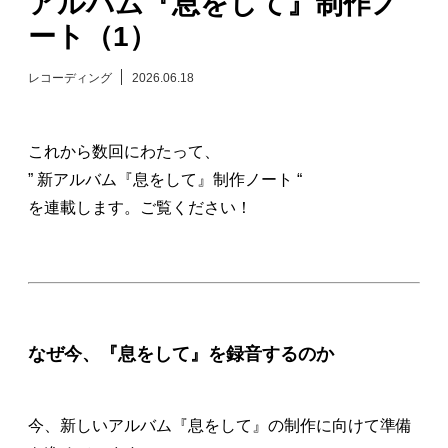
アルバム『息をして』制作ノ
ート（1）
日々のレポート
レコーディング
2026.06.18
Specials
プロフィール
これから数回にわたって、
” 新アルバム『息をして』制作ノート “
演奏依頼
を連載します。ご覧ください！
お問い合わせ
なぜ今、『息をして』を録音するのか
今、新しいアルバム『息をして』の制作に向けて準備