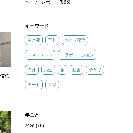
(633)
ライブ・レポート
キーワード
生と死
平和
ライブ配信
マネジメント
コラボレーション
海外
お金
旅
社会
子育て
ブ配信の
アート
音楽
年ごと
(76)
2026