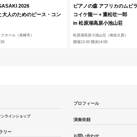
GASAKI 2026
ピアノの森 アフリカのムビ
と大人のためのピース・コン
コイケ龍一 + 重松壮一郎
in 松原湖高原小池山荘
ックホール（長崎市）
松原湖高原小池山荘（南佐久郡）
:30
開場13:30 開演14:00
プロフィール
オンラインショップ
演奏依頼
ラリー
お問い合わせ