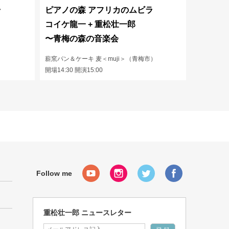
ラ
ピアノの森 アフリカのムビラ
コイケ龍一 + 重松壮一郎
〜青梅の森の音楽会
薪窯パン＆ケーキ 麦＜muji＞（青梅市）
開場14:30 開演15:00
重松壮一郎 ニュースレター