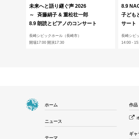
未来へと語り継ぐ声 2026
8.9 NA
～ 斉藤絹子 & 重松壮一郎
子ども
8.9 朗読とピアノのコンサート
サート
長崎シビックホール（長崎市）
長崎シビ
開場17:00 開演17:30
14:00 - 15
ホーム
作品
ニュース
ギャ
テーマ