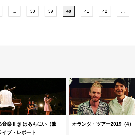
...
38
39
40
41
42
...
音楽 II @ はあもにい（熊
オランダ・ツアー2019（4）
ライブ・レポート