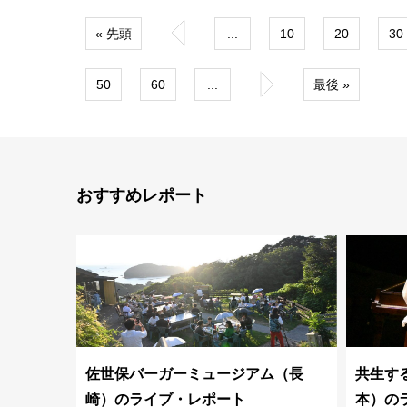
« 先頭
«
...
10
20
30
50
60
...
»
最後 »
おすすめレポート
佐世保バーガーミュージアム（長
共生する
崎）のライブ・レポート
本）の