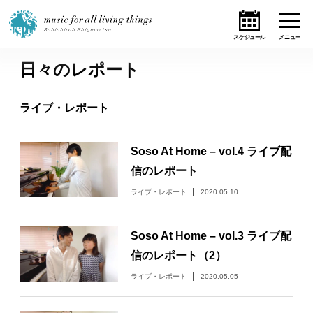
日々のレポート
ホーム
ライブ・レポート
ニュース
Soso At Home – vol.4 ライブ配
テーマ
信のレポート
ライブ・スケジュール
ライブ・レポート
2020.05.10
作品
Soso At Home – vol.3 ライブ配
信のレポート（2）
オンライン・ショップ
ライブ・レポート
2020.05.05
ギャラリー