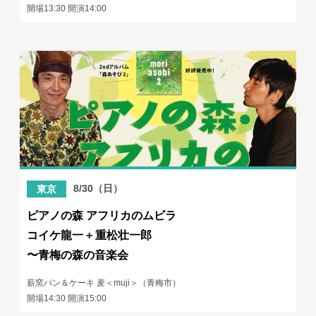
開場13:30 開演14:00
8/30（日）
東京
ピアノの森 アフリカのムビラ
コイケ龍一 + 重松壮一郎
〜青梅の森の音楽会
薪窯パン＆ケーキ 麦＜muji＞（青梅市）
開場14:30 開演15:00