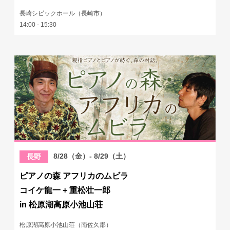
長崎シビックホール（長崎市）
14:00 - 15:30
8/28（金）- 8/29（土）
長野
ピアノの森 アフリカのムビラ
コイケ龍一 + 重松壮一郎
in 松原湖高原小池山荘
松原湖高原小池山荘（南佐久郡）