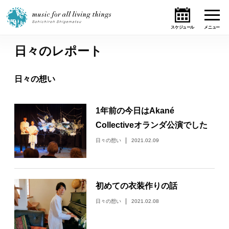
日々のレポート
ホーム
日々の想い
ニュース
1年前の今日はAkané
テーマ
Collectiveオランダ公演でした
ライブ・スケジュール
日々の想い
2021.02.09
作品
初めての衣装作りの話
オンライン・ショップ
日々の想い
2021.02.08
ギャラリー