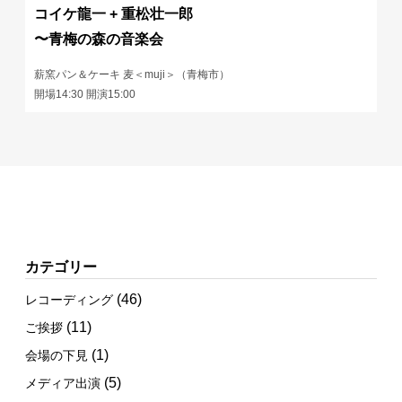
コイケ龍一 + 重松壮一郎
〜青梅の森の音楽会
薪窯パン＆ケーキ 麦＜muji＞（青梅市）
開場14:30 開演15:00
カテゴリー
(46)
レコーディング
(11)
ご挨拶
(1)
会場の下見
(5)
メディア出演