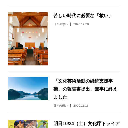
日々のレポート
苦しい時代に必要な「救い」
日々の想い
2020.12.20
Specials
プロフィール
演奏依頼
お問い合わせ
「文化芸術活動の継続支援事
業」の報告書提出、無事に終え
ました
日々の想い
2020.11.13
明日10/24（土）文化庁トライア