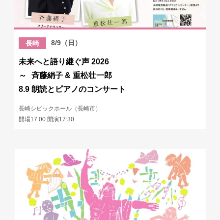
8/9（日）
長崎
未来へと語り継ぐ声 2026
～ 斉藤絹子 & 重松壮一郎
8.9 朗読とピアノのコンサート
長崎シビックホール（長崎市）
開場17:00 開演17:30