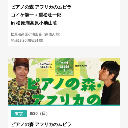
ピアノの森 アフリカのムビラ
コイケ龍一 + 重松壮一郎
in 松原湖高原小池山荘
松原湖高原小池山荘（南佐久郡）
開場13:30 開演14:00
8/30（日）
東京
ピアノの森 アフリカのムビラ