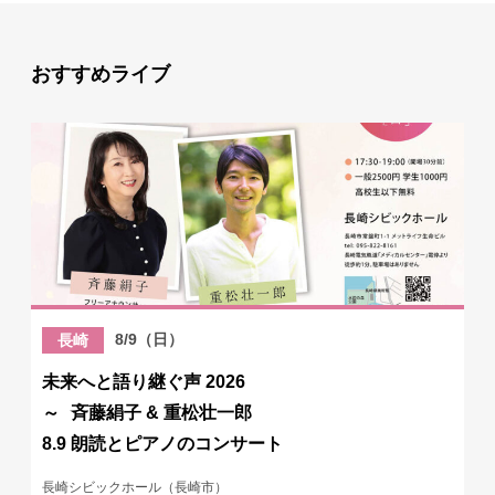
おすすめライブ
8/9（日）
長崎
未来へと語り継ぐ声 2026
～ 斉藤絹子 & 重松壮一郎
8.9 朗読とピアノのコンサート
長崎シビックホール（長崎市）