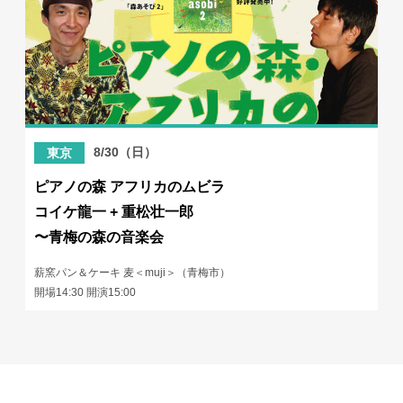
8/30（日）
東京
ピアノの森 アフリカのムビラ
コイケ龍一 + 重松壮一郎
〜青梅の森の音楽会
薪窯パン＆ケーキ 麦＜muji＞（青梅市）
開場14:30 開演15:00