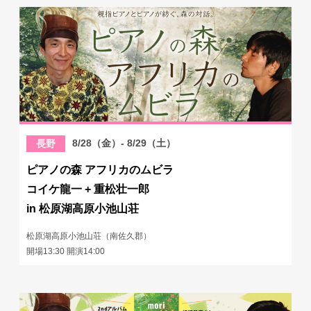
8/28（金）- 8/29（土）
長野
ピアノの森 アフリカのムビラ
コイケ龍一 + 重松壮一郎
in 松原湖高原小池山荘
松原湖高原小池山荘（南佐久郡）
開場13:30 開演14:00