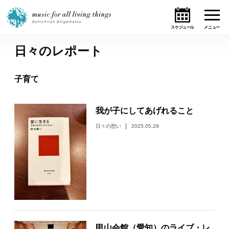
日々のレポート
ホーム
子育て
ニュース
我が子にしてあげれること
テーマ
日々の想い
2025.05.29
ライブ・スケジュール
作品
オンライン・ショップ
ギャラリー
甲山会館（愛知）のライブ・レ