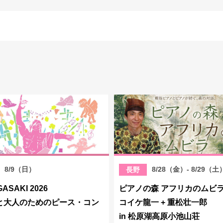
8/9（日）
8/28（金）- 8/29（土
長野
GASAKI 2026
ピアノの森 アフリカのムビ
と大人のためのピース・コン
コイケ龍一 + 重松壮一郎
in 松原湖高原小池山荘