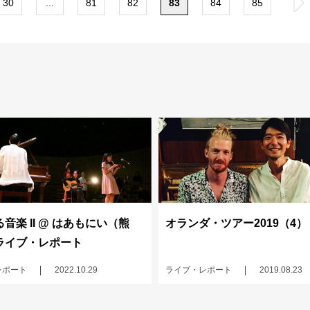
30
...
81
82
83
84
85
»
音楽 II @ はあもにい（熊
オランダ・ツアー2019（4）
ライブ・レポート
レポート
2022.10.29
ライブ・レポート
2019.08.23