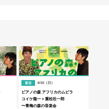
）
8/30（日）
東京
ラ
ピアノの森 アフリカのムビラ
コイケ龍一 + 重松壮一郎
〜青梅の森の音楽会