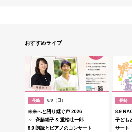
おすすめライブ
8/9（日）
長崎
長崎
未来へと語り継ぐ声 2026
8.9 NA
～ 斉藤絹子 & 重松壮一郎
子ども
8.9 朗読とピアノのコンサート
サート