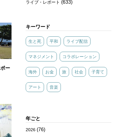
(633)
ライブ・レポート
キーワード
生と死
平和
ライブ配信
マネジメント
コラボレーション
レポー
海外
お金
旅
社会
子育て
アート
音楽
年ごと
(76)
2026