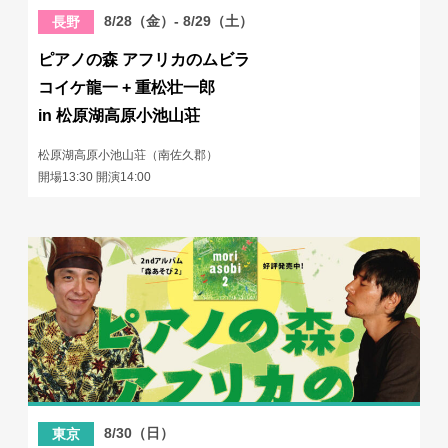
8/28（金）- 8/29（土）
長野
ピアノの森 アフリカのムビラ
コイケ龍一 + 重松壮一郎
in 松原湖高原小池山荘
松原湖高原小池山荘（南佐久郡）
開場13:30 開演14:00
8/30（日）
東京