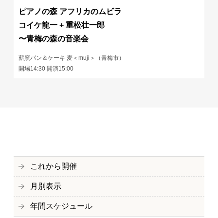
ピアノの森 アフリカのムビラ
コイケ龍一 + 重松壮一郎
〜青梅の森の音楽会
薪窯パン＆ケーキ 麦＜muji＞（青梅市）
開場14:30 開演15:00
これから開催
月別表示
年間スケジュール