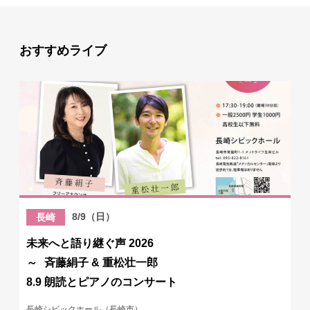
おすすめライブ
8/9（日）
長崎
未来へと語り継ぐ声 2026
～ 斉藤絹子 & 重松壮一郎
8.9 朗読とピアノのコンサート
長崎シビックホール（長崎市）