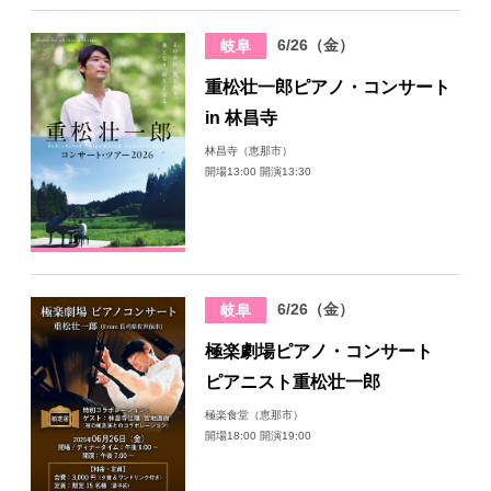
6/26（金）
岐阜
重松壮一郎ピアノ・コンサート
in 林昌寺
林昌寺（恵那市）
開場13:00 開演13:30
6/26（金）
岐阜
極楽劇場ピアノ・コンサート
ピアニスト重松壮一郎
極楽食堂（恵那市）
開場18:00 開演19:00