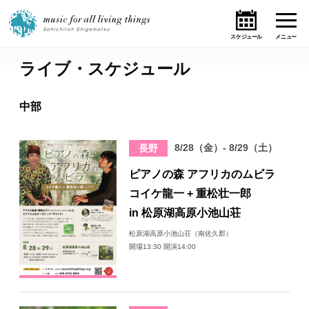
ライブ・スケジュール
ホーム
中部
ニュース
8/28（金）- 8/29（土）
長野
テーマ
ピアノの森 アフリカのムビラ
ライブ・スケジュール
コイケ龍一 + 重松壮一郎
in 松原湖高原小池山荘
作品
松原湖高原小池山荘（南佐久郡）
開場13:30 開演14:00
オンライン・ショップ
ギャラリー