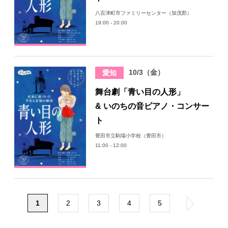
八百津町市ファミリーセンター（加茂郡）
19:00 - 20:00
10/3（金）
愛知
舞台劇「青い目の人形」
& いのちの音ピアノ・コンサー
ト
豊田市立駒場小学校（豊田市）
11:00 - 12:00
1
2
3
4
5
»