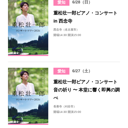
6/28（日）
愛知
日々のレポート
重松壮一郎ピアノ・コンサート
in 西念寺
Specials
西念寺（名古屋市）
開場14:30 開演15:00
プロフィール
演奏依頼
6/27（土）
愛知
お問い合わせ
重松壮一郎ピアノ・コンサート
音の祈り 〜 本堂に響く即興の調
べ
長善寺（刈谷市）
開場14:30 開演15:00