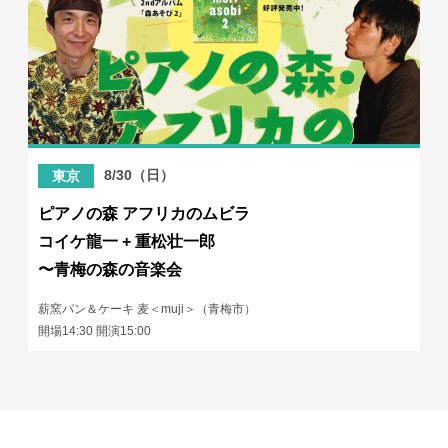
8/30（日）
東京
ピアノの森 アフリカのムビラ
コイケ龍一 + 重松壮一郎
〜青梅の森の音楽会
薪窯パン＆ケーキ 麦＜muji＞（青梅市）
開場14:30 開演15:00