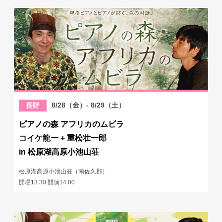
8/28（金）- 8/29（土）
長野
ピアノの森 アフリカのムビラ
コイケ龍一 + 重松壮一郎
in 松原湖高原小池山荘
松原湖高原小池山荘（南佐久郡）
開場13:30 開演14:00