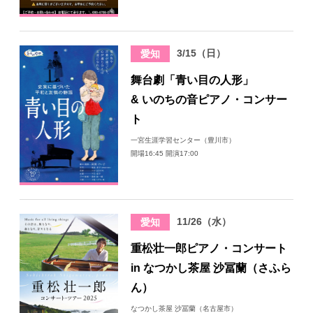
3/15（日）
愛知
舞台劇「青い目の人形」
& いのちの音ピアノ・コンサー
ト
一宮生涯学習センター（豊川市）
開場16:45 開演17:00
11/26（水）
愛知
重松壮一郎ピアノ・コンサート
in なつかし茶屋 沙冨蘭（さふら
ん）
なつかし茶屋 沙冨蘭（名古屋市）