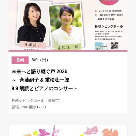
8/9（日）
長崎
未来へと語り継ぐ声 2026
～ 斉藤絹子 & 重松壮一郎
8.9 朗読とピアノのコンサート
長崎シビックホール（長崎市）
開場17:00 開演17:30