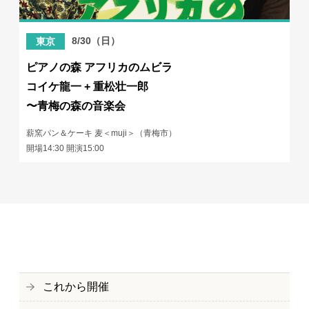
8/30（日）
東京
ピアノの森 アフリカのムビラ
コイケ龍一 + 重松壮一郎
〜青梅の森の音楽会
薪窯パン＆ケーキ 麦＜muji＞（青梅市）
開場14:30 開演15:00
これから開催