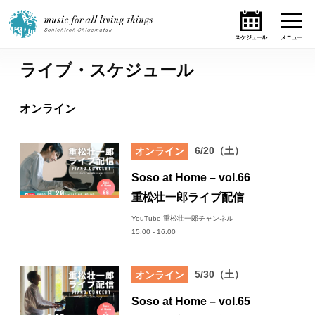
ライブ・スケジュール
ホーム
オンライン
ニュース
6/20（土）
オンライン
テーマ
Soso at Home – vol.66
ライブ・スケジュール
重松壮一郎ライブ配信
YouTube 重松壮一郎チャンネル
作品
15:00 - 16:00
オンライン・ショップ
5/30（土）
オンライン
ギャラリー
Soso at Home – vol.65