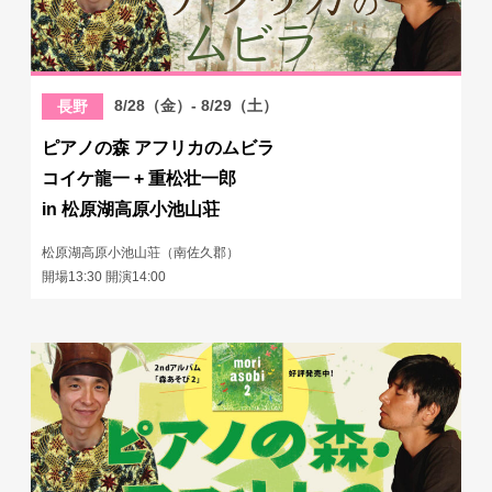
8/28（金）- 8/29（土）
長野
ピアノの森 アフリカのムビラ
コイケ龍一 + 重松壮一郎
in 松原湖高原小池山荘
松原湖高原小池山荘（南佐久郡）
開場13:30 開演14:00