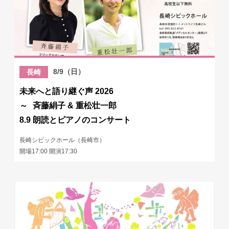
8/9（日）
長崎
未来へと語り継ぐ声 2026
～ 斉藤絹子 & 重松壮一郎
8.9 朗読とピアノのコンサート
長崎シビックホール（長崎市）
開場17:00 開演17:30