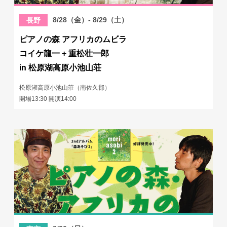
8/28（金）- 8/29（土）
長野
ピアノの森 アフリカのムビラ
コイケ龍一 + 重松壮一郎
in 松原湖高原小池山荘
松原湖高原小池山荘（南佐久郡）
開場13:30 開演14:00