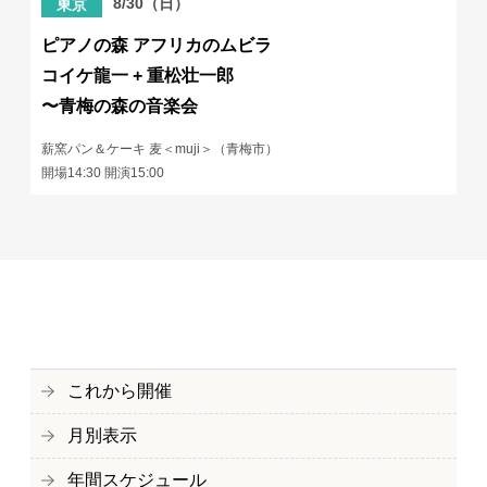
8/30（日）
東京
ピアノの森 アフリカのムビラ
コイケ龍一 + 重松壮一郎
〜青梅の森の音楽会
薪窯パン＆ケーキ 麦＜muji＞（青梅市）
開場14:30 開演15:00
これから開催
月別表示
年間スケジュール