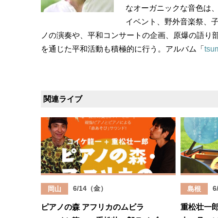
なオーガニックな音色は
イベント、野外音楽祭、
ノの演奏や、平和コンサートの企画、原爆の語り
を通じた平和活動も積極的に行う。アルバム「
tsu
関連ライブ
6/14（金）
6
岡山
島根
ピアノの森 アフリカのムビラ
重松壮一