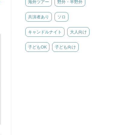
海外ツアー
野外・半野外
共演者あり
ソロ
キャンドルナイト
大人向け
子どもOK
子ども向け