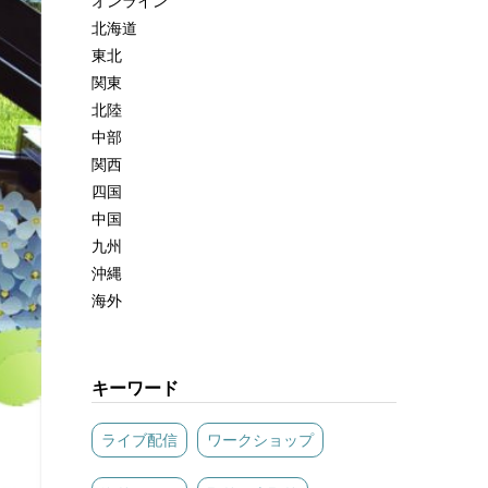
オンライン
北海道
東北
関東
北陸
中部
関西
四国
中国
九州
沖縄
海外
キーワード
ライブ配信
ワークショップ