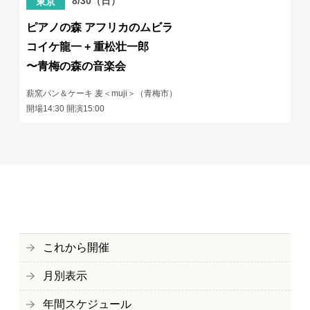
8/30（日）
東京
ピアノの森 アフリカのムビラ
コイケ龍一 + 重松壮一郎
〜青梅の森の音楽会
薪窯パン＆ケーキ 麦＜muji＞（青梅市）
開場14:30 開演15:00
これから開催
月別表示
年間スケジュール