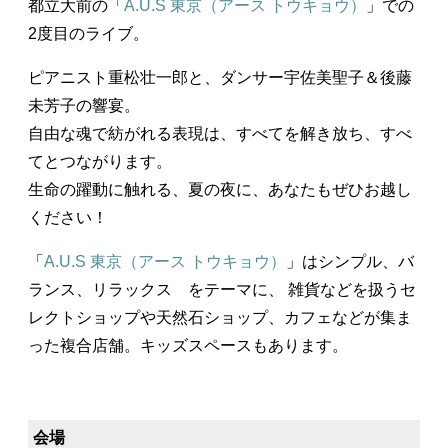
都立大前の「
A.U.S 東京（アース トウキョウ）
」での
2度目のライブ。
ピアニスト重松壮一郎と、ダンサー宇佐美聖子＆後藤
未芳子の響宴。
自由な魂で紡がれる表現は、すべてを解き放ち、すべ
てとつながります。
生命の躍動に触れる、夏の夜に、あなたもぜひお越し
ください！
「
A.U.S 東京（アース トウキョウ）
」はシンプル、バ
ランス、リラックス をテーマに、 雑貨などを扱うセ
レクトショップや天然石ショップ、カフェなどが集ま
った複合店舗。キッズスペースもあります。
会場