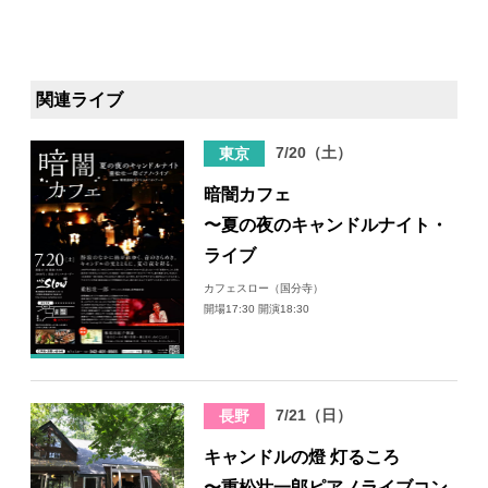
関連ライブ
7/20（土）
東京
暗闇カフェ
〜夏の夜のキャンドルナイト・
ライブ
カフェスロー（国分寺）
開場17:30 開演18:30
7/21（日）
長野
キャンドルの燈 灯るころ
〜重松壮一郎ピアノライブコン