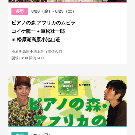
8/28（金）- 8/29（土）
長野
ピアノの森 アフリカのムビラ
コイケ龍一 + 重松壮一郎
in 松原湖高原小池山荘
松原湖高原小池山荘（南佐久郡）
開場13:30 開演14:00