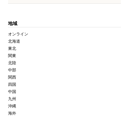
地域
オンライン
北海道
東北
関東
北陸
中部
関西
四国
中国
九州
沖縄
海外