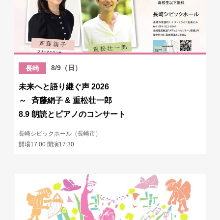
8/9（日）
長崎
未来へと語り継ぐ声 2026
～ 斉藤絹子 & 重松壮一郎
8.9 朗読とピアノのコンサート
長崎シビックホール（長崎市）
開場17:00 開演17:30