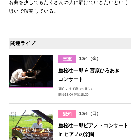
名曲を少しでもたくさんの人に届けていきたいという
思いで演奏している。
関連ライブ
10/4（金）
三重
重松壮一郎 & 宮原ひろあき
コンサート
麺処 いすず庵（鈴鹿市）
開場18:00 開演18:30
10/6（日）
愛知
重松壮一郎ピアノ・コンサート
in ピアノの楽園