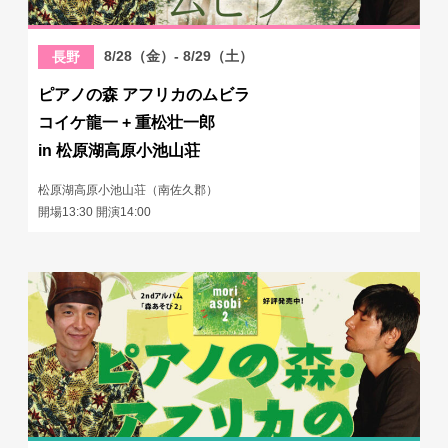
8/28（金）- 8/29（土）
長野
ピアノの森 アフリカのムビラ
コイケ龍一 + 重松壮一郎
in 松原湖高原小池山荘
松原湖高原小池山荘（南佐久郡）
開場13:30 開演14:00