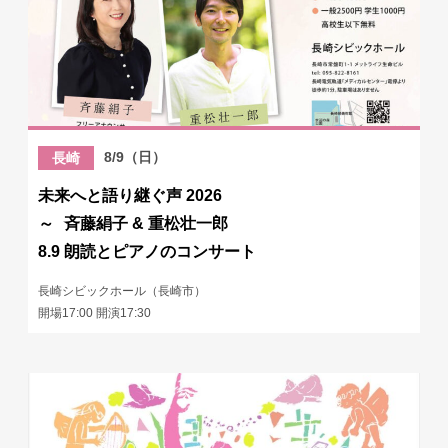
8/9（日）
長崎
未来へと語り継ぐ声 2026
～ 斉藤絹子 & 重松壮一郎
8.9 朗読とピアノのコンサート
長崎シビックホール（長崎市）
開場17:00 開演17:30