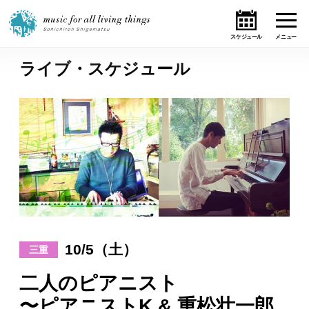
ライブ・スケジュール
ホーム
ニュース
テーマ
ライブ・スケジュール
作品
10/5（土）
三重
オンライン・ショップ
二人のピアニスト
ギャラリー
〜ピアニストK & 重松壮一郎