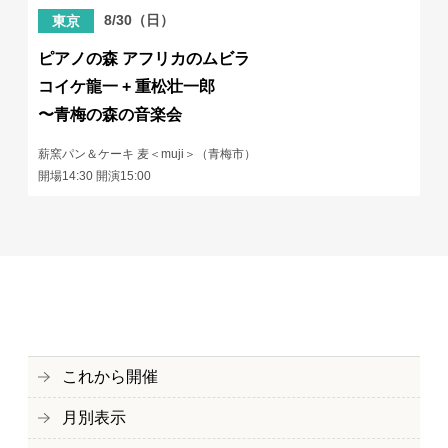
8/30（日）
東京
ピアノの森 アフリカのムビラ
コイケ龍一 + 重松壮一郎
〜青梅の森の音楽会
薪窯パン＆ケーキ 麦＜muji＞（青梅市）
開場14:30 開演15:00
これから開催
月別表示