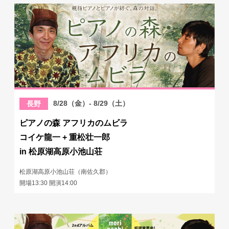
8/28（金）- 8/29（土）
長野
ピアノの森 アフリカのムビラ
コイケ龍一 + 重松壮一郎
in 松原湖高原小池山荘
松原湖高原小池山荘（南佐久郡）
開場13:30 開演14:00