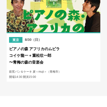
8/30（日）
東京
ピアノの森 アフリカのムビラ
コイケ龍一 + 重松壮一郎
〜青梅の森の音楽会
薪窯パン＆ケーキ 麦＜muji＞（青梅市）
開場14:30 開演15:00