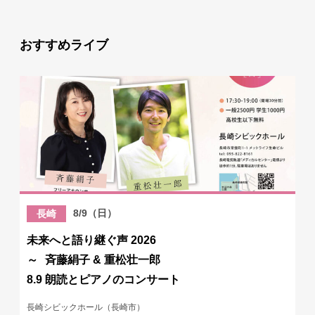
おすすめライブ
8/9（日）
長崎
未来へと語り継ぐ声 2026
～ 斉藤絹子 & 重松壮一郎
8.9 朗読とピアノのコンサート
長崎シビックホール（長崎市）