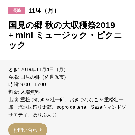
11/4（月）
長崎
日々のレポート
国見の郷 秋の大収穫祭2019
Specials
+ mini ミュージック・ピクニ
ック
プロフィール
演奏依頼
とき: 2019年11月4日（月）
会場: 国見の郷（佐世保市）
お問い合わせ
時間: 9:00 - 15:00
料金: 入場無料
出演: 重松つむぎ & 壮一郎、おきつななこ & 重松壮一
郎、琉球国祭り太鼓、sopro da terra、Sazaウィンドソ
サエティ、ほりぶんじ
お問い合わせ