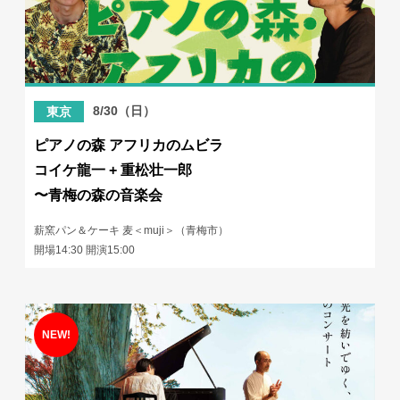
8/30（日）
東京
ピアノの森 アフリカのムビラ
コイケ龍一 + 重松壮一郎
〜青梅の森の音楽会
薪窯パン＆ケーキ 麦＜muji＞（青梅市）
開場14:30 開演15:00