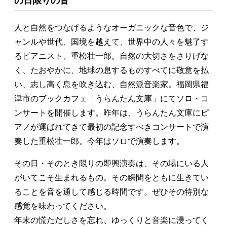
の日限りの音
人と自然をつなげるようなオーガニックな音色で、ジ
ャンルや世代、国境を越えて、世界中の人々を魅了す
るピアニスト、重松壮一郎。自然の大切さをさりげな
く、たおやかに、地球の息するものすべてに敬意を払
い、志し高く息を吹き込む、自然派音楽家。福岡県福
津市のブックカフェ「うらんたん文庫」にてソロ・コ
ンサートを開催します。昨年は、うらんたん文庫にピ
アノが運ばれてきて最初の記念すべきコンサートで演
奏した重松壮一郎。今年はソロで演奏します。
その日・そのとき限りの即興演奏は、その場にいる人
がいてこそ生まれるもの。その瞬間をともに生きてい
ることを音を通して感じる時間です。ぜひその特別な
感覚を味わってください。
年末の慌ただしさを忘れ、ゆっくりと音楽に浸ってく