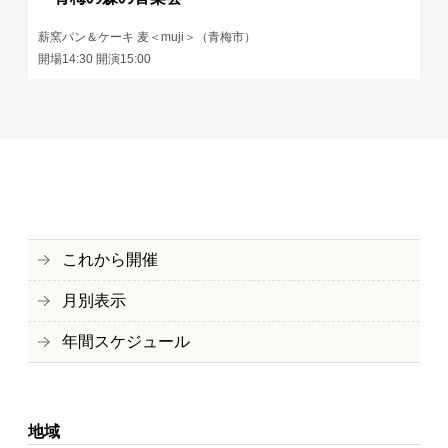
薪窯パン＆ケーキ 麦＜muji＞（青梅市）
開場14:30 開演15:00
これから開催
月別表示
年間スケジュール
地域