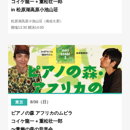
コイケ龍一 + 重松壮一郎
in 松原湖高原小池山荘
松原湖高原小池山荘（南佐久郡）
開場13:30 開演14:00
8/30（日）
東京
ピアノの森 アフリカのムビラ
コイケ龍一 + 重松壮一郎
〜青梅の森の音楽会