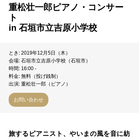
重松壮一郎ピアノ・コンサー
日々のレポート
ト
in 石垣市立吉原小学校
Specials
プロフィール
とき: 2019年12月5日（木）
会場: 石垣市立吉原小学校（石垣市）
演奏依頼
時間: 16:00 -
料金: 無料（投げ銭制）
お問い合わせ
出演: 重松壮一郎（ピアノ）
お問い合わせ
旅するピアニスト、やいまの風を音に紡