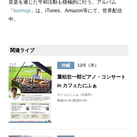
音楽を通じた平和活動も積極的に行う。アルバム
「
tsumugi
」は、iTunes、Amazon等にて、世界配信
中。
関連ライブ
12/5（木）
沖縄
重松壮一郎ピアノ・コンサート
in カフェたにふぁ
カフェたにふぁ（石垣市）
開場19:30 開演20:00