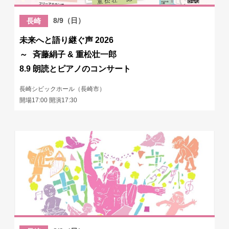
8/9（日）
長崎
未来へと語り継ぐ声 2026
～ 斉藤絹子 & 重松壮一郎
8.9 朗読とピアノのコンサート
長崎シビックホール（長崎市）
開場17:00 開演17:30