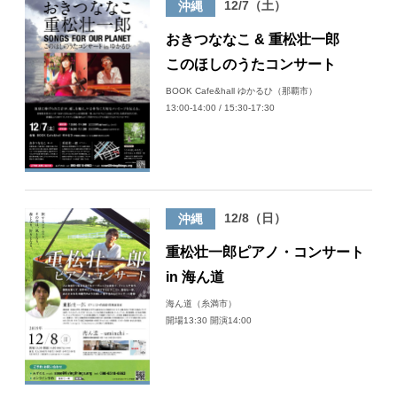
12/7（土）
沖縄
おきつななこ & 重松壮一郎
このほしのうたコンサート
BOOK Cafe&hall ゆかるひ（那覇市）
13:00-14:00 / 15:30-17:30
12/8（日）
沖縄
重松壮一郎ピアノ・コンサート
in 海ん道
海ん道（糸満市）
開場13:30 開演14:00