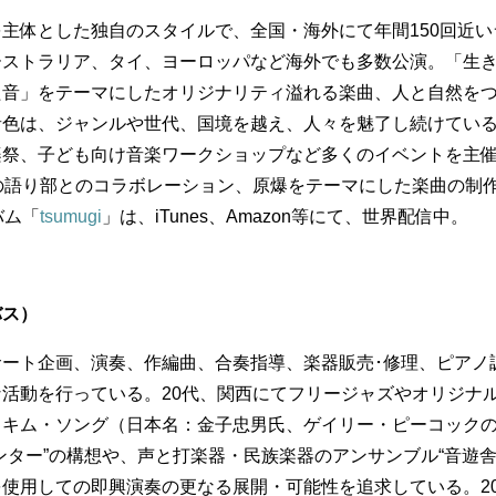
主体とした独自のスタイルで、全国・海外にて年間150回近い
ーストラリア、タイ、ヨーロッパなど海外でも多数公演。「生
た音」をテーマにしたオリジナリティ溢れる楽曲、人と自然を
音色は、ジャンルや世代、国境を越え、人々を魅了し続けてい
楽祭、子ども向け音楽ワークショップなど多くのイベントを主
の語り部とのコラボレーション、原爆をテーマにした楽曲の制
バム「
tsumugi
」は、iTunes、Amazon等にて、世界配信中。
バス）
ート企画、演奏、作編曲、合奏指導、楽器販売･修理、ピアノ
活動を行っている。20代、関西にてフリージャズやオリジナ
、キム・ソング（日本名：金子忠男氏、ゲイリー・ピーコック
ンター”の構想や、声と打楽器・民族楽器のアンサンブル“音遊舎”
使用しての即興演奏の更なる展開・可能性を追求している。20