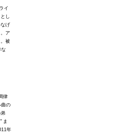
ライ
きとし
つなげ
る。ア
催。被
作な
調律
ル曲の
の弟
 ま
11年