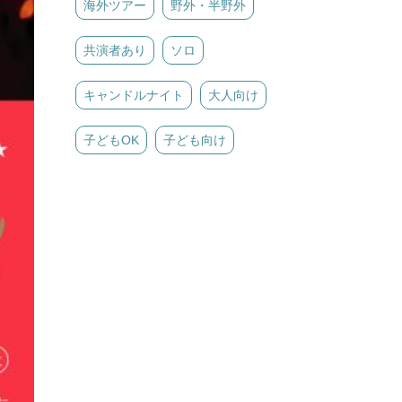
海外ツアー
野外・半野外
共演者あり
ソロ
キャンドルナイト
大人向け
子どもOK
子ども向け