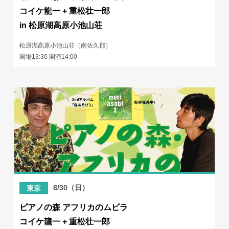
コイケ龍一 + 重松壮一郎
in 松原湖高原小池山荘
松原湖高原小池山荘（南佐久郡）
開場13:30 開演14:00
8/30（日）
東京
ピアノの森 アフリカのムビラ
コイケ龍一 + 重松壮一郎