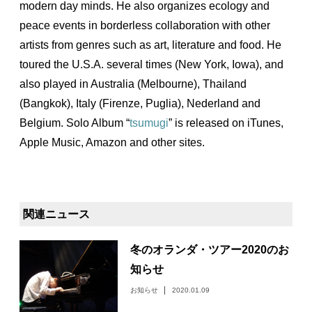
modern day minds. He also organizes ecology and
peace events in borderless collaboration with other
artists from genres such as art, literature and food. He
toured the U.S.A. several times (New York, Iowa), and
also played in Australia (Melbourne), Thailand
(Bangkok), Italy (Firenze, Puglia), Nederland and
Belgium. Solo Album “
tsumugi
” is released on iTunes,
Apple Music, Amazon and other sites.
関連ニュース
冬のオランダ・ツアー2020のお
知らせ
お知らせ
2020.01.09