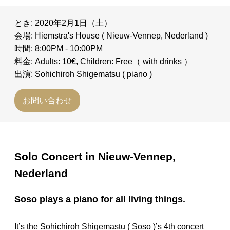
とき: 2020年2月1日（土）
会場: Hiemstra's House ( Nieuw-Vennep, Nederland )
時間: 8:00PM - 10:00PM
料金: Adults: 10€, Children: Free（ with drinks ）
出演: Sohichiroh Shigematsu ( piano )
お問い合わせ
Solo Concert in Nieuw-Vennep,
Nederland
Soso plays a piano for all living things.
It’s the Sohichiroh Shigemastu ( Soso )’s 4th concert