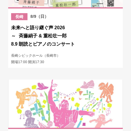
8/9（日）
長崎
未来へと語り継ぐ声 2026
～ 斉藤絹子 & 重松壮一郎
8.9 朗読とピアノのコンサート
長崎シビックホール（長崎市）
開場17:00 開演17:30