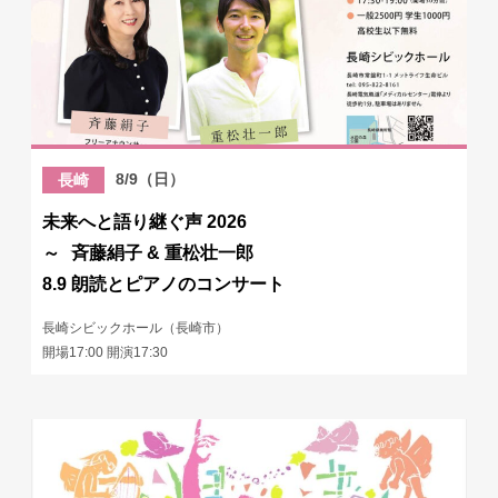
8/9（日）
長崎
未来へと語り継ぐ声 2026
～ 斉藤絹子 & 重松壮一郎
8.9 朗読とピアノのコンサート
長崎シビックホール（長崎市）
開場17:00 開演17:30