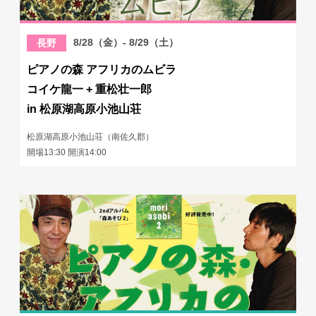
8/28（金）- 8/29（土）
長野
ピアノの森 アフリカのムビラ
コイケ龍一 + 重松壮一郎
in 松原湖高原小池山荘
松原湖高原小池山荘（南佐久郡）
開場13:30 開演14:00