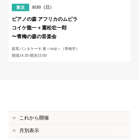
8/30（日）
東京
ピアノの森 アフリカのムビラ
コイケ龍一 + 重松壮一郎
〜青梅の森の音楽会
薪窯パン＆ケーキ 麦＜muji＞（青梅市）
開場14:30 開演15:00
これから開催
月別表示