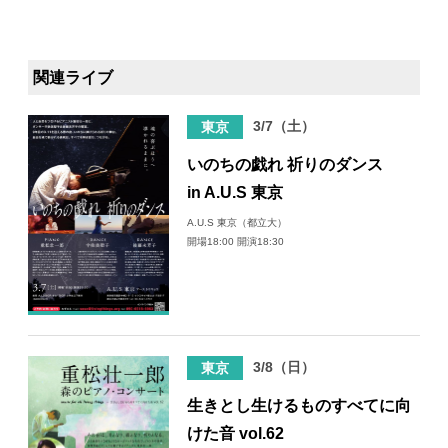
関連ライブ
3/7（土）
東京
いのちの戯れ 祈りのダンス
in A.U.S 東京
A.U.S 東京（都立大）
開場18:00 開演18:30
3/8（日）
東京
生きとし生けるものすべてに向
けた音 vol.62