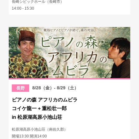
長崎シビックホール（長崎市）
14:00 - 15:30
8/28（金）- 8/29（土）
長野
ピアノの森 アフリカのムビラ
コイケ龍一 + 重松壮一郎
in 松原湖高原小池山荘
松原湖高原小池山荘（南佐久郡）
開場13:30 開演14:00