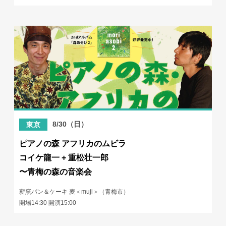
8/30（日）
東京
ピアノの森 アフリカのムビラ
コイケ龍一 + 重松壮一郎
〜青梅の森の音楽会
薪窯パン＆ケーキ 麦＜muji＞（青梅市）
開場14:30 開演15:00