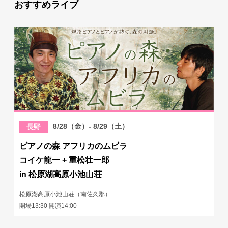
おすすめライブ
8/28（金）- 8/29（土）
長野
ピアノの森 アフリカのムビラ
コイケ龍一 + 重松壮一郎
in 松原湖高原小池山荘
松原湖高原小池山荘（南佐久郡）
開場13:30 開演14:00