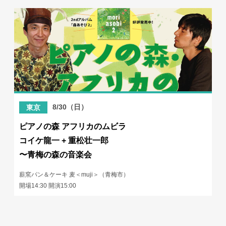
8/30（日）
東京
ピアノの森 アフリカのムビラ
コイケ龍一 + 重松壮一郎
〜青梅の森の音楽会
薪窯パン＆ケーキ 麦＜muji＞（青梅市）
開場14:30 開演15:00