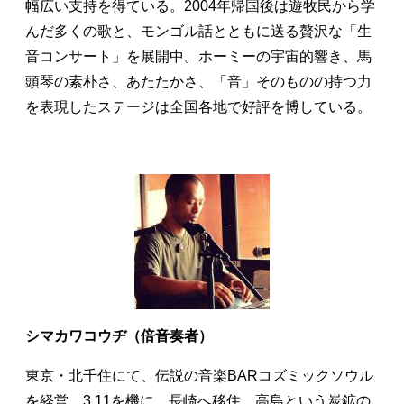
幅広い支持を得ている。2004年帰国後は遊牧民から学
んだ多くの歌と、モンゴル話とともに送る贅沢な「生
音コンサート」を展開中。ホーミーの宇宙的響き、馬
頭琴の素朴さ、あたたかさ、「音」そのものの持つ力
を表現したステージは全国各地で好評を博している。
シマカワコウヂ（倍音奏者）
東京・北千住にて、伝説の音楽BARコズミックソウル
を経営。3.11を機に、長崎へ移住。高島という炭鉱の