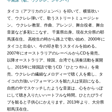
平魚泳（歌、ウクレレ、ジャンベ）
タイコ（アフリカのジェンベ）を叩いて、横笛吹い
て、ウクレレ弾いて、歌うストリートミュージシャ
ン。 ウクレレ教室、作曲、アレンジ、舞台役者、舞台
音楽など多彩にこなす。 千葉県出身。現在大分県の耶
馬溪在住。 高校生の時から路上で歌い始め、2000年に
タイコと出会い、今の叩き歌うスタイルを始める。
2007年にオーストラリアのレーベルからCDを発売。
以降オーストラリア、韓国、台湾でも演奏活動を展開
し、2015年に韓国語で歌うCD「ひとつ 하나」を発
売。ウクレレの繊細なメロディーで聴く人を癒し、タ
イコの力強いパフォーマンスを観た人は笑顔になる。
自然の中でスケッチしたような音楽は、心をからっぽ
にして聴き入りたいハートフルな時間。ひとたびライ
ブを観ると子供心にかえります。2013年より、大分県
耶馬渓在住。