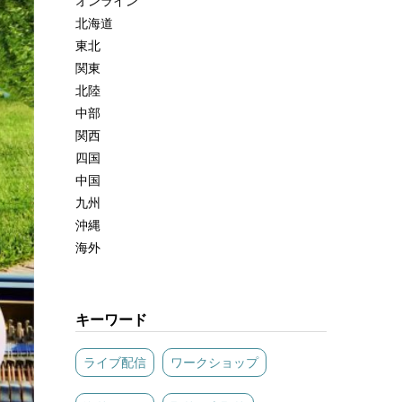
オンライン
北海道
東北
関東
北陸
中部
関西
四国
中国
九州
沖縄
海外
キーワード
ライブ配信
ワークショップ