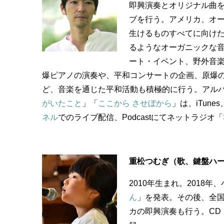
即興演奏とオリジナル曲を
ブを行う。アメリカ、オ
生けるものすべてに向け
るようなオーガニックな
ート・イベント、野外音
爆ピアノの演奏や、平和コンサートの企画、原爆
ど、音楽を通じた平和活動も積極的に行う。アル
がいたこと
」「
ここから させぼから
」は、iTun
ネル
でのライブ配信、Podcastにてネットラジオ「
重松つむぎ（歌、鍵盤ハ
2010年生まれ。2018
ん
」を発表。その後、全
カの即興演奏も行う。CD