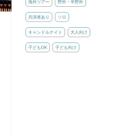
海外ツアー
野外・半野外
共演者あり
ソロ
キャンドルナイト
大人向け
子どもOK
子ども向け