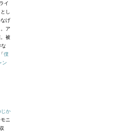
ライ
きとし
つなげ
る。ア
催。被
作な
「
僕
ャン
のじか
ーモニ
収