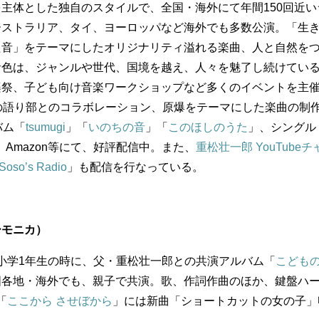
主体とした独自のスタイルで、全国・海外にて年間150回近い
ーストラリア、タイ、ヨーロッパなど海外でも多数公演。「生
た音」をテーマにしたオリジナリティ溢れる楽曲、人と自然を
音色は、ジャンルや世代、国境を越え、人々を魅了し続けてい
楽祭、子ども向け音楽ワークショップなど多くのイベントを主
の語り部とのコラボレーション、原爆をテーマにした楽曲の制
バム「
tsumugi
」「
いのちの音
」「
このほしのうた
」、シングル
es、Amazon等にて、好評配信中。また、
重松壮一郎 YouTubeチ
Soso’s Radio
」も配信を行なっている。
ーモニカ）
年、小学1年生の時に、父・重松壮一郎との共演アルバム「
こども
国各地・海外でも、親子で共演。歌、作詞作曲のほか、鍵盤ハ
「
ここから させぼから
」には新曲「ショートカットの女の子」