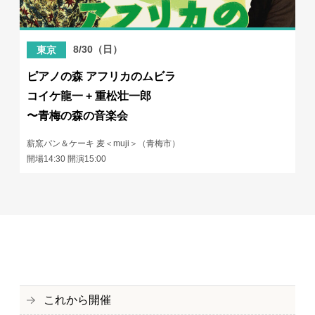
8/30（日）
東京
ピアノの森 アフリカのムビラ
コイケ龍一 + 重松壮一郎
〜青梅の森の音楽会
薪窯パン＆ケーキ 麦＜muji＞（青梅市）
開場14:30 開演15:00
これから開催