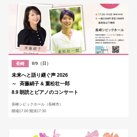
8/9（日）
長崎
未来へと語り継ぐ声 2026
～ 斉藤絹子 & 重松壮一郎
8.9 朗読とピアノのコンサート
長崎シビックホール（長崎市）
開場17:00 開演17:30