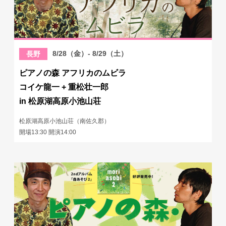
8/28（金）- 8/29（土）
長野
ピアノの森 アフリカのムビラ
コイケ龍一 + 重松壮一郎
in 松原湖高原小池山荘
松原湖高原小池山荘（南佐久郡）
開場13:30 開演14:00