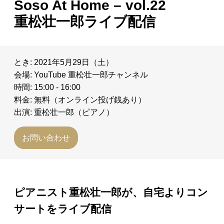
Soso At Home – vol.22
日々のレポート
重松壮一郎ライブ配信
Specials
とき: 2021年5月29日（土）
プロフィール
会場: YouTube 重松壮一郎チャンネル
時間: 15:00 - 16:00
料金: 無料（オンライン投げ銭あり）
演奏依頼
出演: 重松壮一郎（ピアノ）
お問い合わせ
お問い合わせ
ピアニスト重松壮一郎が、自宅よりコン
サートをライブ配信