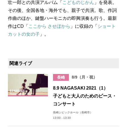
壮一郎との共演アルバム「
こどものじかん
」を発表。
その後、全国各地・海外でも、親子で共演。歌、作詞
作曲のほか、鍵盤ハーモニカの即興演奏も行う。最新
作はCD「
ここから させぼから
」に収録の「
ショート
カットの女の子
」。
関連ライブ
8/9（月・祝）
長崎
8.9 NAGASAKI 2021（1）
子どもと大人のためのピース・
コンサート
長崎シビックホール（長崎市）
13:00 - 13:30