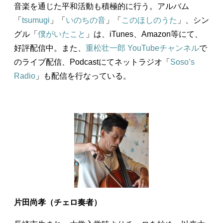
音楽を通じた平和活動も積極的に行う。アルバム
「
tsumugi
」「
いのちの音
」「
このほしのうた
」、シン
グル「
僕がいたこと
」は、iTunes、Amazon等にて、
好評配信中。また、
重松壮一郎 YouTubeチャンネル
で
のライブ配信、Podcastにてネットラジオ「
Soso’s
Radio
」も配信を行なっている。
片田尚孝（チェロ奏者）