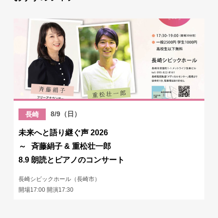
8/9（日）
長崎
未来へと語り継ぐ声 2026
～ 斉藤絹子 & 重松壮一郎
8.9 朗読とピアノのコンサート
長崎シビックホール（長崎市）
開場17:00 開演17:30