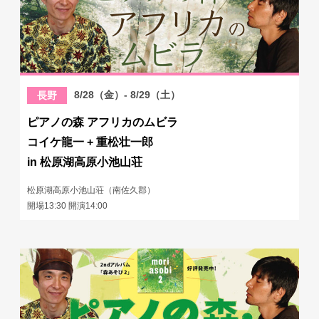
8/28（金）- 8/29（土）
長野
ピアノの森 アフリカのムビラ
コイケ龍一 + 重松壮一郎
in 松原湖高原小池山荘
松原湖高原小池山荘（南佐久郡）
開場13:30 開演14:00