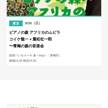
8/30（日）
東京
ピアノの森 アフリカのムビラ
コイケ龍一 + 重松壮一郎
〜青梅の森の音楽会
薪窯パン＆ケーキ 麦＜muji＞（青梅市）
開場14:30 開演15:00