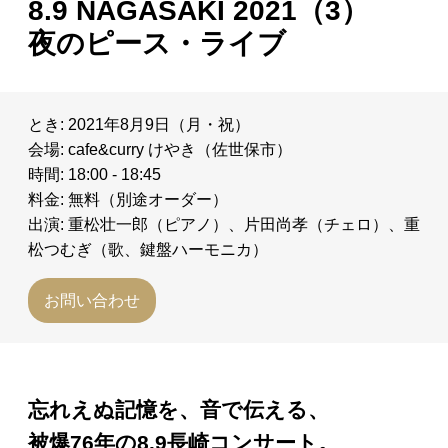
8.9 NAGASAKI 2021（3）
日々のレポート
夜のピース・ライブ
Specials
とき: 2021年8月9日（月・祝）
プロフィール
会場: cafe&curry けやき（佐世保市）
時間: 18:00 - 18:45
料金: 無料（別途オーダー）
演奏依頼
出演: 重松壮一郎（ピアノ）、片田尚孝（チェロ）、重
松つむぎ（歌、鍵盤ハーモニカ）
お問い合わせ
お問い合わせ
忘れえぬ記憶を、音で伝える、
被爆76年の8.9長崎コンサート。