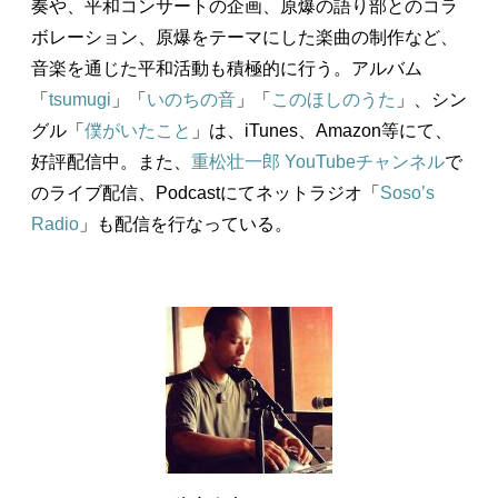
奏や、平和コンサートの企画、原爆の語り部とのコラ
ボレーション、原爆をテーマにした楽曲の制作など、
音楽を通じた平和活動も積極的に行う。アルバム
「
tsumugi
」「
いのちの音
」「
このほしのうた
」、シン
グル「
僕がいたこと
」は、iTunes、Amazon等にて、
好評配信中。また、
重松壮一郎 YouTubeチャンネル
で
のライブ配信、Podcastにてネットラジオ「
Soso’s
Radio
」も配信を行なっている。