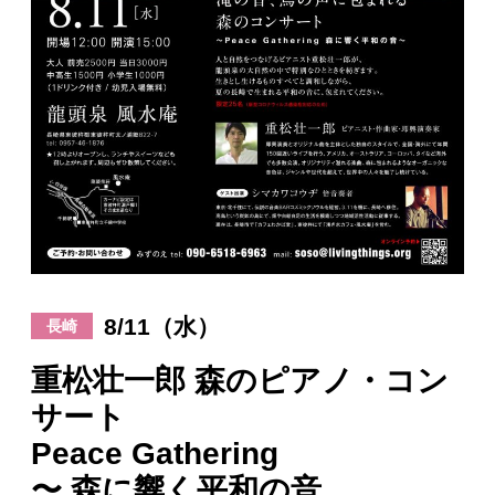
日々のレポート
Specials
プロフィール
演奏依頼
お問い合わせ
8/11（水）
長崎
重松壮一郎 森のピアノ・コン
サート
Peace Gathering
〜 森に響く平和の音