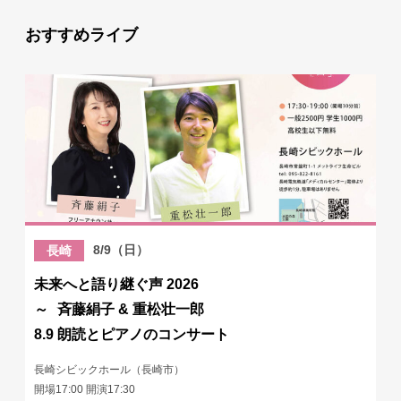
おすすめライブ
8/9（日）
長崎
未来へと語り継ぐ声 2026
～ 斉藤絹子 & 重松壮一郎
8.9 朗読とピアノのコンサート
長崎シビックホール（長崎市）
開場17:00 開演17:30