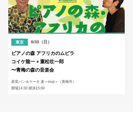
8/30（日）
東京
ピアノの森 アフリカのムビラ
コイケ龍一 + 重松壮一郎
〜青梅の森の音楽会
薪窯パン＆ケーキ 麦＜muji＞（青梅市）
開場14:30 開演15:00