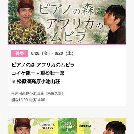
8/28（金）- 8/29（土）
長野
ピアノの森 アフリカのムビラ
コイケ龍一 + 重松壮一郎
in 松原湖高原小池山荘
松原湖高原小池山荘（南佐久郡）
開場13:30 開演14:00