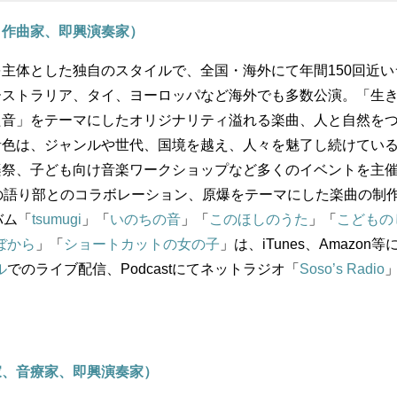
、作曲家、即興演奏家）
主体とした独自のスタイルで、全国・海外にて年間150回近い
ーストラリア、タイ、ヨーロッパなど海外でも多数公演。「生
た音」をテーマにしたオリジナリティ溢れる楽曲、人と自然を
音色は、ジャンルや世代、国境を越え、人々を魅了し続けてい
楽祭、子ども向け音楽ワークショップなど多くのイベントを主
の語り部とのコラボレーション、原爆をテーマにした楽曲の制
バム「
tsumugi
」「
いのちの音
」「
このほしのうた
」「
こどもの
ぼから
」「
ショートカットの女の子
」は、iTunes、Amazon等
ル
でのライブ配信、Podcastにてネットラジオ「
Soso’s Radio
家、音療家、即興演奏家）