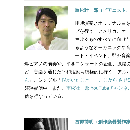
重松壮一郎（ピアニスト
即興演奏とオリジナル曲を
ブを行う。アメリカ、オ
生けるものすべてに向け
るようなオーガニックな
ート・イベント、野外音
爆ピアノの演奏や、平和コンサートの企画、原爆
ど、音楽を通じた平和活動も積極的に行う。アル
ん
」、シングル「
僕がいたこと
」「
ここから させ
好評配信中。また、
重松壮一郎 YouTubeチャンネ
信を行なっている。
宮原博明（創作楽器製作