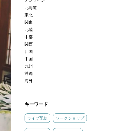
オンライン
北海道
東北
関東
北陸
中部
関西
四国
中国
九州
沖縄
海外
キーワード
ライブ配信
ワークショップ