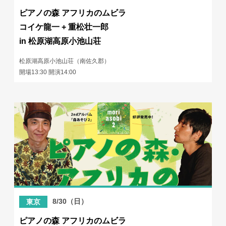
ピアノの森 アフリカのムビラ
コイケ龍一 + 重松壮一郎
in 松原湖高原小池山荘
松原湖高原小池山荘（南佐久郡）
開場13:30 開演14:00
8/30（日）
東京
ピアノの森 アフリカのムビラ