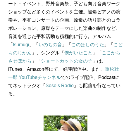
ート・イベント、野外音楽祭、子ども向け音楽ワーク
ショップなど多くのイベントを主催。被爆ピアノの演
奏や、平和コンサートの企画、原爆の語り部とのコラ
ボレーション、原爆をテーマにした楽曲の制作など、
音楽を通じた平和活動も積極的に行う。アルバム
「
tsumugi
」「
いのちの音
」「
このほしのうた
」「
こど
ものじかん
」、シングル「
僕がいたこと
」「
ここから
させぼから
」「
ショートカットの女の子
」は、
iTunes、Amazon等にて、好評配信中。また、
重松壮
一郎 YouTubeチャンネル
でのライブ配信、Podcastに
てネットラジオ「
Soso’s Radio
」も配信を行なってい
る。