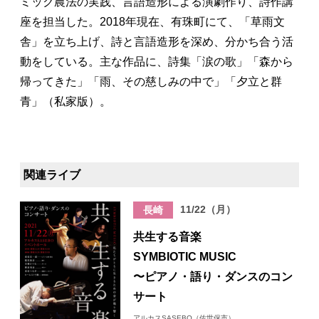
ミック農法の実践、言語造形による演劇作り、詩作講
座を担当した。2018年現在、有珠町にて、「草雨文
舎」を立ち上げ、詩と言語造形を深め、分かち合う活
動をしている。主な作品に、詩集「涙の歌」「森から
帰ってきた」「雨、その慈しみの中で」「夕立と群
青」（私家版）。
関連ライブ
11/22（月）
長崎
共生する音楽
SYMBIOTIC MUSIC
〜ピアノ・語り・ダンスのコン
サート
アルカスSASEBO（佐世保市）