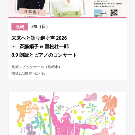
8/9（日）
長崎
未来へと語り継ぐ声 2026
～ 斉藤絹子 & 重松壮一郎
8.9 朗読とピアノのコンサート
長崎シビックホール（長崎市）
開場17:00 開演17:30