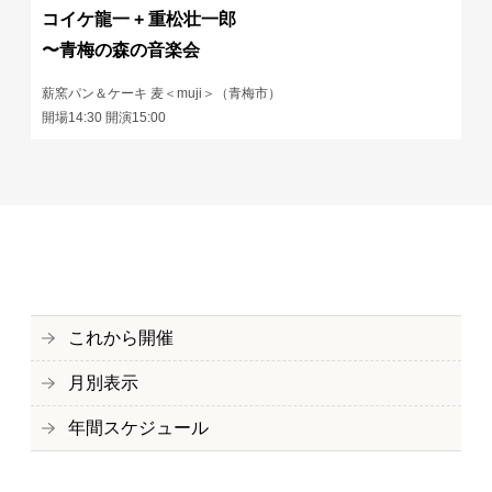
コイケ龍一 + 重松壮一郎
〜青梅の森の音楽会
薪窯パン＆ケーキ 麦＜muji＞（青梅市）
開場14:30 開演15:00
これから開催
月別表示
年間スケジュール