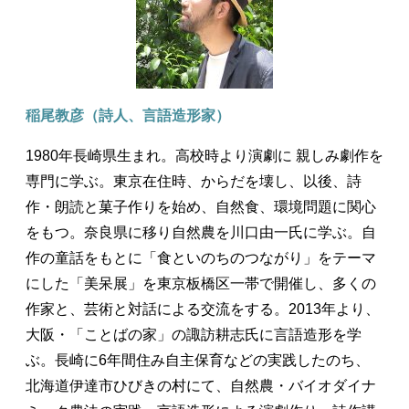
稲尾教彦（詩人、言語造形家）
1980年長崎県生まれ。高校時より演劇に 親しみ劇作を
専門に学ぶ。東京在住時、からだを壊し、以後、詩
作・朗読と菓子作りを始め、自然食、環境問題に関心
をもつ。奈良県に移り自然農を川口由一氏に学ぶ。自
作の童話をもとに「食といのちのつながり」をテーマ
にした「美呆展」を東京板橋区一帯で開催し、多くの
作家と、芸術と対話による交流をする。2013年より、
大阪・「ことばの家」の諏訪耕志氏に言語造形を学
ぶ。長崎に6年間住み自主保育などの実践したのち、
北海道伊達市ひびきの村にて、自然農・バイオダイナ