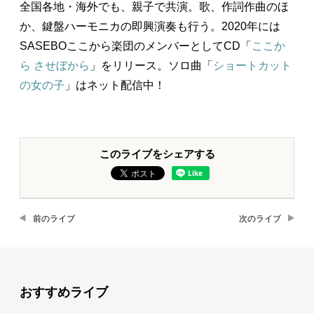
全国各地・海外でも、親子で共演。歌、作詞作曲のほ
か、鍵盤ハーモニカの即興演奏も行う。2020年には
SASEBOここから楽団のメンバーとしてCD「
ここか
ら させぼから
」をリリース。ソロ曲「
ショートカット
の女の子
」はネット配信中！
このライブをシェアする
前のライブ
次のライブ
おすすめライブ