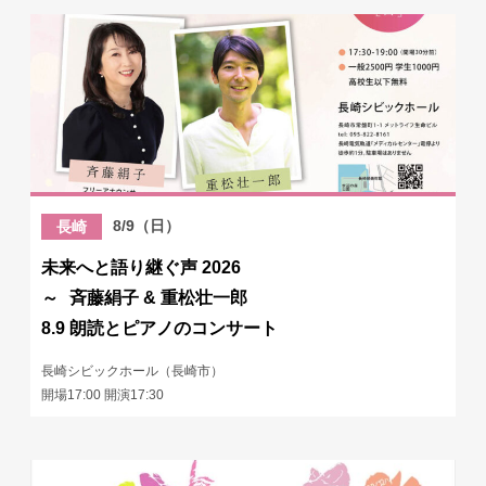
8/9（日）
長崎
未来へと語り継ぐ声 2026
～ 斉藤絹子 & 重松壮一郎
8.9 朗読とピアノのコンサート
長崎シビックホール（長崎市）
開場17:00 開演17:30