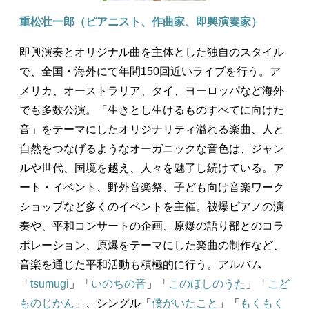
重松壮一郎（ピアニスト、作曲家、即興演奏家）
即興演奏とオリジナル曲を主体とした独自のスタイル
で、全国・海外にて年間150回近いライブを行う。ア
メリカ、オーストラリア、タイ、ヨーロッパなど海外
でも多数公演。「生きとし生けるものすべてに向けた
音」をテーマにしたオリジナリティ溢れる楽曲、人と
自然をつなげるようなオーガニックな音色は、ジャン
ルや世代、国境を越え、人々を魅了し続けている。ア
ート・イベント、野外音楽祭、子ども向け音楽ワーク
ショップなど多くのイベントを主催。被爆ピアノの演
奏や、平和コンサートの企画、原爆の語り部とのコラ
ボレーション、原爆をテーマにした楽曲の制作など、
音楽を通じた平和活動も積極的に行う。アルバム
「
tsumugi
」「
いのちの音
」「
このほしのうた
」「
こど
ものじかん
」、シングル「
僕がいたこと
」「
もくもく