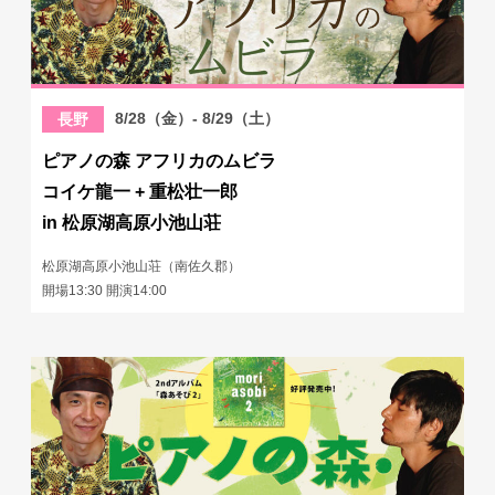
8/28（金）- 8/29（土）
長野
ピアノの森 アフリカのムビラ
コイケ龍一 + 重松壮一郎
in 松原湖高原小池山荘
松原湖高原小池山荘（南佐久郡）
開場13:30 開演14:00