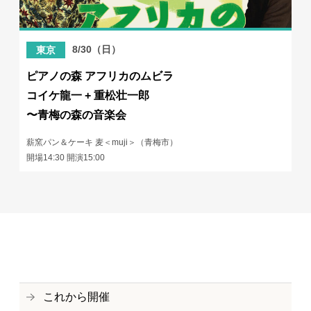
8/30（日）
東京
ピアノの森 アフリカのムビラ
コイケ龍一 + 重松壮一郎
〜青梅の森の音楽会
薪窯パン＆ケーキ 麦＜muji＞（青梅市）
開場14:30 開演15:00
これから開催