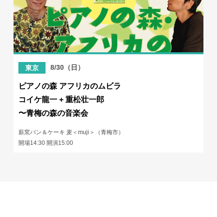
8/30（日）
東京
ピアノの森 アフリカのムビラ
コイケ龍一 + 重松壮一郎
〜青梅の森の音楽会
薪窯パン＆ケーキ 麦＜muji＞（青梅市）
開場14:30 開演15:00