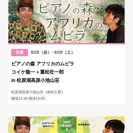
8/28（金）- 8/29（土）
長野
ピアノの森 アフリカのムビラ
コイケ龍一 + 重松壮一郎
in 松原湖高原小池山荘
松原湖高原小池山荘（南佐久郡）
開場13:30 開演14:00