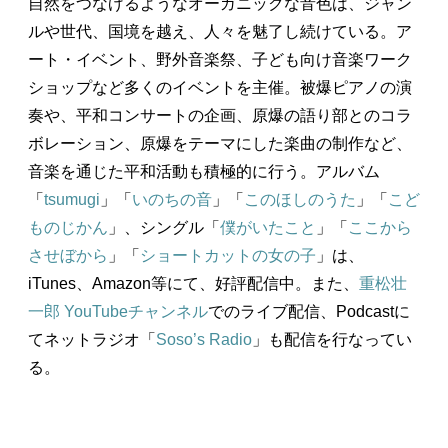
自然をつなげるようなオーガニックな音色は、ジャン
ルや世代、国境を越え、人々を魅了し続けている。ア
ート・イベント、野外音楽祭、子ども向け音楽ワーク
ショップなど多くのイベントを主催。被爆ピアノの演
奏や、平和コンサートの企画、原爆の語り部とのコラ
ボレーション、原爆をテーマにした楽曲の制作など、
音楽を通じた平和活動も積極的に行う。アルバム
「
tsumugi
」「
いのちの音
」「
このほしのうた
」「
こど
ものじかん
」、シングル「
僕がいたこと
」「
ここから
させぼから
」「
ショートカットの女の子
」は、
iTunes、Amazon等にて、好評配信中。また、
重松壮
一郎 YouTubeチャンネル
でのライブ配信、Podcastに
てネットラジオ「
Soso’s Radio
」も配信を行なってい
る。