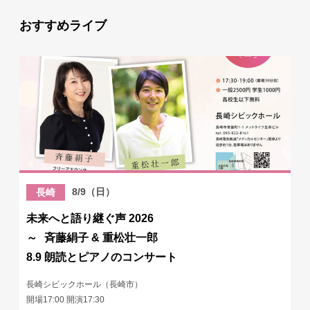
おすすめライブ
8/9（日）
長崎
未来へと語り継ぐ声 2026
～ 斉藤絹子 & 重松壮一郎
8.9 朗読とピアノのコンサート
長崎シビックホール（長崎市）
開場17:00 開演17:30