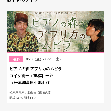
8/28（金）- 8/29（土）
長野
ピアノの森 アフリカのムビラ
コイケ龍一 + 重松壮一郎
in 松原湖高原小池山荘
松原湖高原小池山荘（南佐久郡）
開場13:30 開演14:00