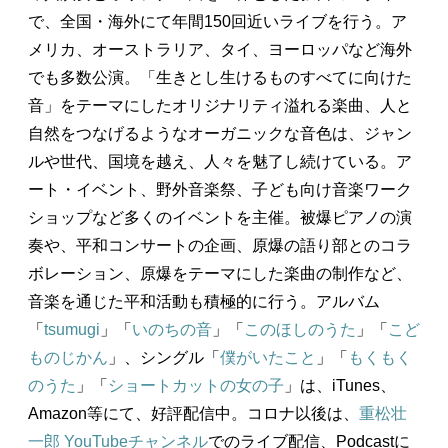
で、全国・海外にて年間150回近いライブを行う。ア
メリカ、オーストラリア、タイ、ヨーロッパなど海外
でも多数公演。「生きとし生けるものすべてに向けた
音」をテーマにしたオリジナリティ溢れる楽曲、人と
自然をつなげるようなオーガニックな音色は、ジャン
ルや世代、国境を越え、人々を魅了し続けている。ア
ート・イベント、野外音楽祭、子ども向け音楽ワーク
ショップなど多くのイベントを主催。被爆ピアノの演
奏や、平和コンサートの企画、原爆の語り部とのコラ
ボレーション、原爆をテーマにした楽曲の制作など、
音楽を通じた平和活動も積極的に行う。アルバム
「
tsumugi
」「
いのちの音
」「
このほしのうた
」「
こど
ものじかん
」、シングル「
僕がいたこと
」「
もくもく
のうた
」「
ショートカットの女の子
」は、iTunes、
Amazon等にて、好評配信中。コロナ以後は、
重松壮
一郎 YouTubeチャンネル
でのライブ配信、Podcastに