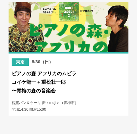
8/30（日）
東京
ピアノの森 アフリカのムビラ
コイケ龍一 + 重松壮一郎
〜青梅の森の音楽会
薪窯パン＆ケーキ 麦＜muji＞（青梅市）
開場14:30 開演15:00