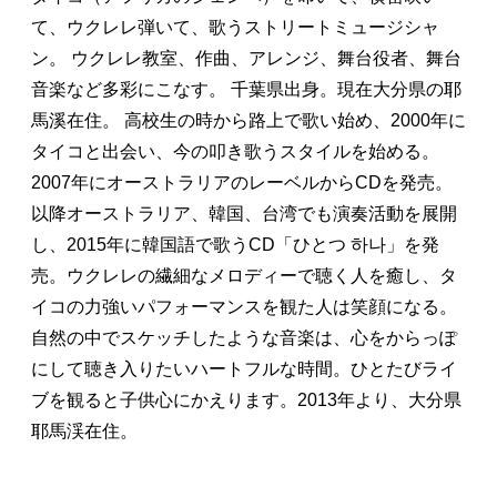
て、ウクレレ弾いて、歌うストリートミュージシャ
ン。 ウクレレ教室、作曲、アレンジ、舞台役者、舞台
音楽など多彩にこなす。 千葉県出身。現在大分県の耶
馬溪在住。 高校生の時から路上で歌い始め、2000年に
タイコと出会い、今の叩き歌うスタイルを始める。
2007年にオーストラリアのレーベルからCDを発売。
以降オーストラリア、韓国、台湾でも演奏活動を展開
し、2015年に韓国語で歌うCD「ひとつ 하나」を発
売。ウクレレの繊細なメロディーで聴く人を癒し、タ
イコの力強いパフォーマンスを観た人は笑顔になる。
自然の中でスケッチしたような音楽は、心をからっぽ
にして聴き入りたいハートフルな時間。ひとたびライ
ブを観ると子供心にかえります。2013年より、大分県
耶馬渓在住。