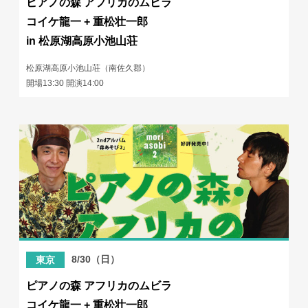
ピアノの森 アフリカのムビラ
コイケ龍一 + 重松壮一郎
in 松原湖高原小池山荘
松原湖高原小池山荘（南佐久郡）
開場13:30 開演14:00
8/30（日）
東京
ピアノの森 アフリカのムビラ
コイケ龍一 + 重松壮一郎