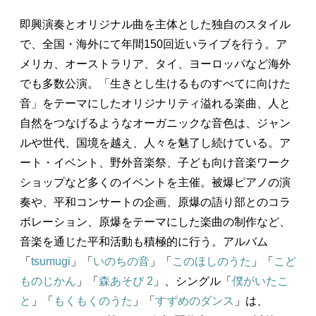
即興演奏とオリジナル曲を主体とした独自のスタイル
で、全国・海外にて年間150回近いライブを行う。ア
メリカ、オーストラリア、タイ、ヨーロッパなど海外
でも多数公演。「生きとし生けるものすべてに向けた
音」をテーマにしたオリジナリティ溢れる楽曲、人と
自然をつなげるようなオーガニックな音色は、ジャン
ルや世代、国境を越え、人々を魅了し続けている。ア
ート・イベント、野外音楽祭、子ども向け音楽ワーク
ショップなど多くのイベントを主催。被爆ピアノの演
奏や、平和コンサートの企画、原爆の語り部とのコラ
ボレーション、原爆をテーマにした楽曲の制作など、
音楽を通じた平和活動も積極的に行う。アルバム
「
tsumugi
」「
いのちの音
」「
このほしのうた
」「
こど
ものじかん
」「
森あそび 2
」、シングル「
僕がいたこ
と
」「
もくもくのうた
」「
すずめのダンス
」は、