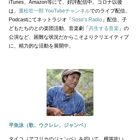
iTunes、Amazon等にて、好評配信中。コロナ以後
は、
重松壮一郎 YouTubeチャンネル
でのライブ配信、
Podcastにてネットラジオ「
Soso’s Radio
」配信、子
どもたちのとの楽団活動、音楽劇「
共生する音楽
」の
公演など、困難な状況だからこそよりクリエイティブ
に、精力的な活動を展開中。
平魚泳（歌、ウクレレ、ジャンベ）
タイコ（アフリカのジェンベ）を叩いて、横笛吹い