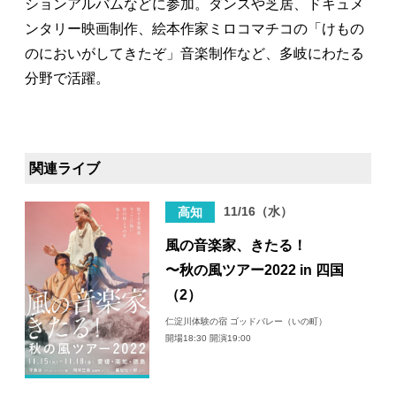
ションアルバムなどに参加。ダンスや芝居、ドキュメ
ンタリー映画制作、絵本作家ミロコマチコの「けもの
のにおいがしてきたぞ」音楽制作など、多岐にわたる
分野で活躍。
関連ライブ
11/16（水）
高知
風の音楽家、きたる！
〜秋の風ツアー2022 in 四国
（2）
仁淀川体験の宿 ゴッドバレー（いの町）
開場18:30 開演19:00