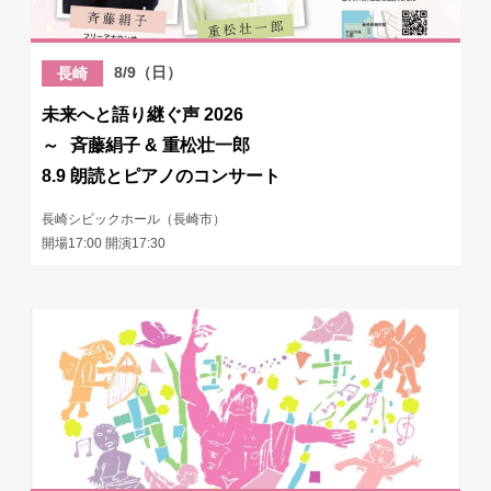
8/9（日）
長崎
未来へと語り継ぐ声 2026
～ 斉藤絹子 & 重松壮一郎
8.9 朗読とピアノのコンサート
長崎シビックホール（長崎市）
開場17:00 開演17:30