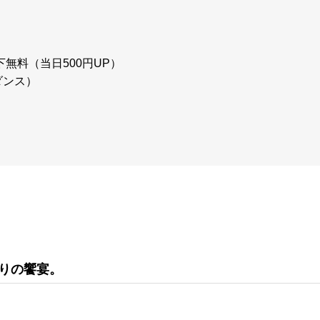
以下無料（当日500円UP）
ダンス）
祈りの饗宴。