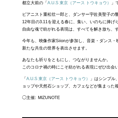
都立大前の「
A.U.S 東京（アース トウキョウ）
」
ピアニスト重松壮一郎と、ダンサー宇佐美聖子の
12年目の3.11を迎える春に、集い、いのちに捧
自由な魂で紡がれる表現は、すべてを解き放ち、
今年も、映像作家Siionが参加し、音楽・ダンス
新たな共生の世界を表出させます。
あなたも祈りをともにし、つながりませんか。
このコロナ禍の時にこそ紡がれる表現にぜひ出会
「
A.U.S 東京（アース トウキョウ）
」はシンプル
ョップや天然石ショップ、カフェなどが集まった
◯主催: MIZUNOTE