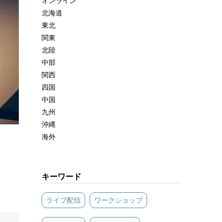
オンライン
北海道
東北
関東
北陸
中部
関西
四国
中国
九州
沖縄
海外
キーワード
ライブ配信
ワークショップ