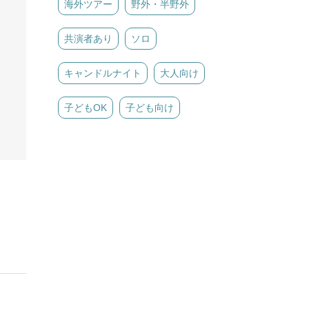
海外ツアー
野外・半野外
共演者あり
ソロ
キャンドルナイト
大人向け
子どもOK
子ども向け