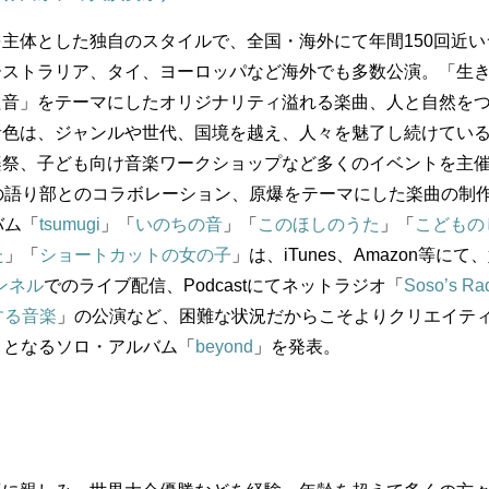
主体とした独自のスタイルで、全国・海外にて年間150回近い
ーストラリア、タイ、ヨーロッパなど海外でも多数公演。「生
た音」をテーマにしたオリジナリティ溢れる楽曲、人と自然を
音色は、ジャンルや世代、国境を越え、人々を魅了し続けてい
楽祭、子ども向け音楽ワークショップなど多くのイベントを主
の語り部とのコラボレーション、原爆をテーマにした楽曲の制
バム「
tsumugi
」「
いのちの音
」「
このほしのうた
」「
こどもの
た
」「
ショートカットの女の子
」は、iTunes、Amazon等にて
ャンネル
でのライブ配信、Podcastにてネットラジオ「
Soso’s Ra
する音楽
」の公演など、困難な状況だからこそよりクリエイテ
ぶりとなるソロ・アルバム「
beyond
」を発表。