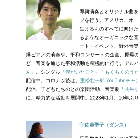
即興演奏とオリジナル曲を
ブを行う。アメリカ、オ
生けるものすべてに向け
るようなオーガニックな
ート・イベント、野外音
爆ピアノの演奏や、平和コンサートの企画、原爆
ど、音楽を通じた平和活動も積極的に行う。アル
ん
」、シングル「
僕がいたこと
」「
もくもくのう
配信中。コロナ以後は、
重松壮一郎 YouTubeチ
配信、子どもたちのとの楽団活動、音楽劇「
共生
に、精力的な活動を展開中。2023年1月、10年
宇佐美聖子（ダンス）