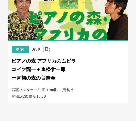
8/30（日）
東京
ピアノの森 アフリカのムビラ
コイケ龍一 + 重松壮一郎
〜青梅の森の音楽会
薪窯パン＆ケーキ 麦＜muji＞（青梅市）
開場14:30 開演15:00