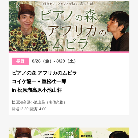
8/28（金）- 8/29（土）
長野
ピアノの森 アフリカのムビラ
コイケ龍一 + 重松壮一郎
in 松原湖高原小池山荘
松原湖高原小池山荘（南佐久郡）
開場13:30 開演14:00