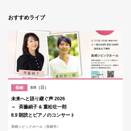
おすすめライブ
8/9（日）
長崎
未来へと語り継ぐ声 2026
～ 斉藤絹子 & 重松壮一郎
8.9 朗読とピアノのコンサート
長崎シビックホール（長崎市）