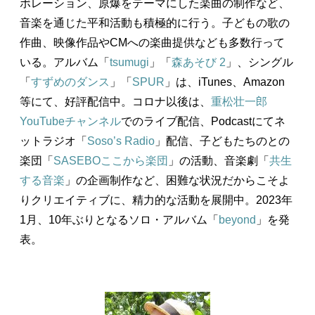
ボレーション、原爆をテーマにした楽曲の制作など、
音楽を通じた平和活動も積極的に行う。子どもの歌の
作曲、映像作品やCMへの楽曲提供なども多数行って
いる。アルバム「
tsumugi
」「
森あそび 2
」、シングル
「
すずめのダンス
」「
SPUR
」は、iTunes、Amazon
等にて、好評配信中。コロナ以後は、
重松壮一郎
YouTubeチャンネル
でのライブ配信、Podcastにてネ
ットラジオ「
Soso’s Radio
」配信、子どもたちのとの
楽団「
SASEBOここから楽団
」の活動、音楽劇「
共生
する音楽
」の企画制作など、困難な状況だからこそよ
りクリエイティブに、精力的な活動を展開中。2023年
1月、10年ぶりとなるソロ・アルバム「
beyond
」を発
表。