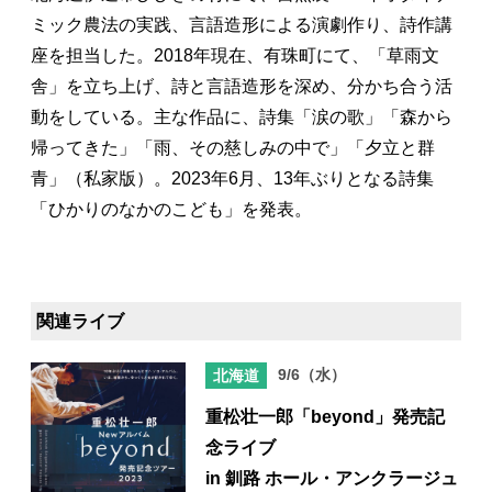
ミック農法の実践、言語造形による演劇作り、詩作講
座を担当した。2018年現在、有珠町にて、「草雨文
舎」を立ち上げ、詩と言語造形を深め、分かち合う活
動をしている。主な作品に、詩集「涙の歌」「森から
帰ってきた」「雨、その慈しみの中で」「夕立と群
青」（私家版）。2023年6月、13年ぶりとなる詩集
「ひかりのなかのこども」を発表。
関連ライブ
9/6（水）
北海道
重松壮一郎「beyond」発売記
念ライブ
in 釧路 ホール・アンクラージュ