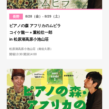
8/28（金）- 8/29（土）
長野
ピアノの森 アフリカのムビラ
コイケ龍一 + 重松壮一郎
in 松原湖高原小池山荘
松原湖高原小池山荘（南佐久郡）
開場13:30 開演14:00