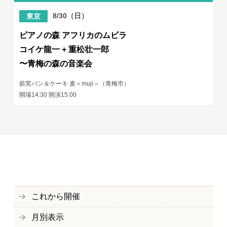
8/30（日）
東京
ピアノの森 アフリカのムビラ
コイケ龍一 + 重松壮一郎
〜青梅の森の音楽会
薪窯パン＆ケーキ 麦＜muji＞（青梅市）
開場14:30 開演15:00
これから開催
月別表示