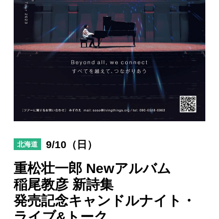
日々のレポート
Specials
プロフィール
演奏依頼
お問い合わせ
9/10（日）
北海道
重松壮一郎 Newアルバム
稲尾教彦 新詩集
発売記念キャンドルナイト・
ライブ&トーク