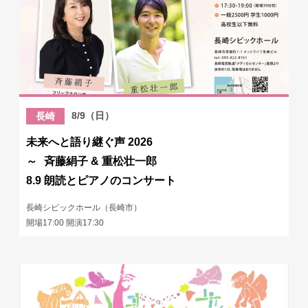
8/9（日）
長崎
未来へと語り継ぐ声 2026
～ 斉藤絹子 & 重松壮一郎
8.9 朗読とピアノのコンサート
長崎シビックホール（長崎市）
開場17:00 開演17:30