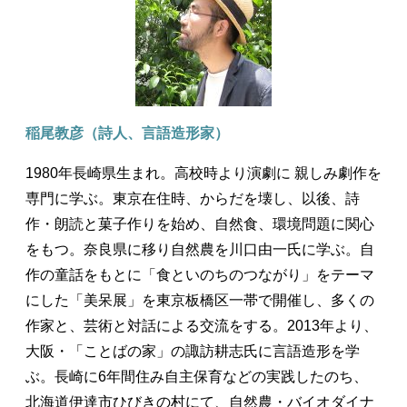
稲尾教彦（詩人、言語造形家）
1980年長崎県生まれ。高校時より演劇に 親しみ劇作を
専門に学ぶ。東京在住時、からだを壊し、以後、詩
作・朗読と菓子作りを始め、自然食、環境問題に関心
をもつ。奈良県に移り自然農を川口由一氏に学ぶ。自
作の童話をもとに「食といのちのつながり」をテーマ
にした「美呆展」を東京板橋区一帯で開催し、多くの
作家と、芸術と対話による交流をする。2013年より、
大阪・「ことばの家」の諏訪耕志氏に言語造形を学
ぶ。長崎に6年間住み自主保育などの実践したのち、
北海道伊達市ひびきの村にて、自然農・バイオダイナ