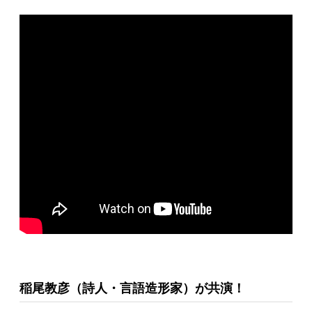
稲尾教彦（詩人・言語造形家）が共演！