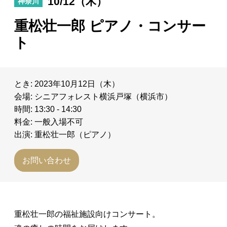
10/12（木）
神奈川
日々のレポート
重松壮一郎 ピアノ・コンサー
ト
Specials
プロフィール
とき: 2023年10月12日（木）
会場: シニアフォレスト横浜戸塚（横浜市）
演奏依頼
時間: 13:30 - 14:30
料金: 一般入場不可
お問い合わせ
出演: 重松壮一郎（ピアノ）
お問い合わせ
重松壮一郎の福祉施設向けコンサート。