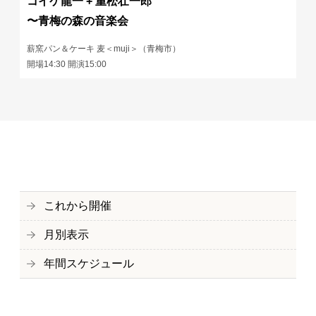
コイケ龍一 + 重松壮一郎
〜青梅の森の音楽会
薪窯パン＆ケーキ 麦＜muji＞（青梅市）
開場14:30 開演15:00
これから開催
月別表示
年間スケジュール