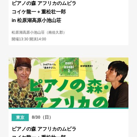
ピアノの森 アフリカのムビラ
コイケ龍一 + 重松壮一郎
in 松原湖高原小池山荘
松原湖高原小池山荘（南佐久郡）
開場13:30 開演14:00
8/30（日）
東京
ピアノの森 アフリカのムビラ