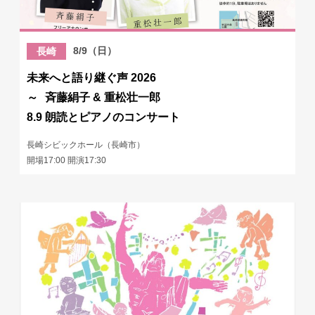
8/9（日）
長崎
未来へと語り継ぐ声 2026
～ 斉藤絹子 & 重松壮一郎
8.9 朗読とピアノのコンサート
長崎シビックホール（長崎市）
開場17:00 開演17:30