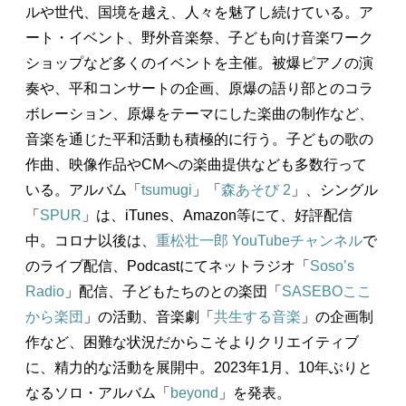
ルや世代、国境を越え、人々を魅了し続けている。ア
ート・イベント、野外音楽祭、子ども向け音楽ワーク
ショップなど多くのイベントを主催。被爆ピアノの演
奏や、平和コンサートの企画、原爆の語り部とのコラ
ボレーション、原爆をテーマにした楽曲の制作など、
音楽を通じた平和活動も積極的に行う。子どもの歌の
作曲、映像作品やCMへの楽曲提供なども多数行って
いる。アルバム「
tsumugi
」「
森あそび 2
」、シングル
「
SPUR
」は、iTunes、Amazon等にて、好評配信
中。コロナ以後は、
重松壮一郎 YouTubeチャンネル
で
のライブ配信、Podcastにてネットラジオ「
Soso’s
Radio
」配信、子どもたちのとの楽団「
SASEBOここ
から楽団
」の活動、音楽劇「
共生する音楽
」の企画制
作など、困難な状況だからこそよりクリエイティブ
に、精力的な活動を展開中。2023年1月、10年ぶりと
なるソロ・アルバム「
beyond
」を発表。