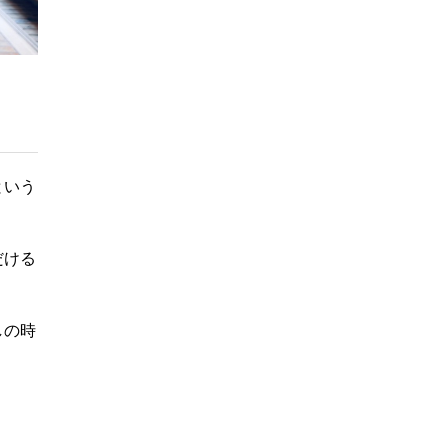
という
だける
しの時