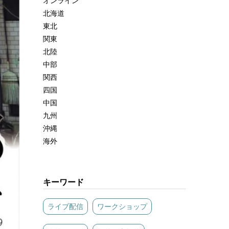
オンライン
北海道
東北
関東
北陸
中部
関西
四国
中国
九州
沖縄
海外
キーワード
ライブ配信
ワークショップ