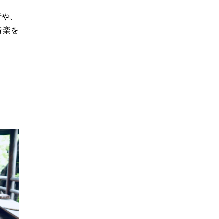
音や、
音楽を