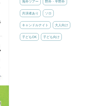
海外ツアー
野外・半野外
共演者あり
ソロ
キャンドルナイト
大人向け
子どもOK
子ども向け