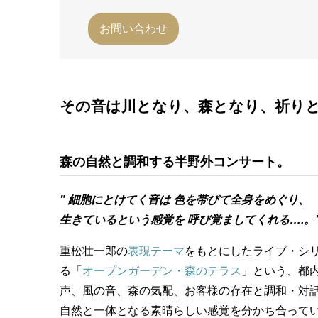
お問い合わせ
その音は川となり、森となり、祈り
森の自然と調和する半野外コンサート。
” 細胞にとけてく音は
色を帯びて全身をめぐり、
生きているという感覚を
呼び覚ましてくれる….。
重松壮一郎の
表現テーマ
をもとにしたライブ・シ
る「
オープンガーデン・森のテラス
」という、都
声、風の音、森の気配、お客様の存在と調和・対
自然と一体となる素晴らしい感覚を分かち合って