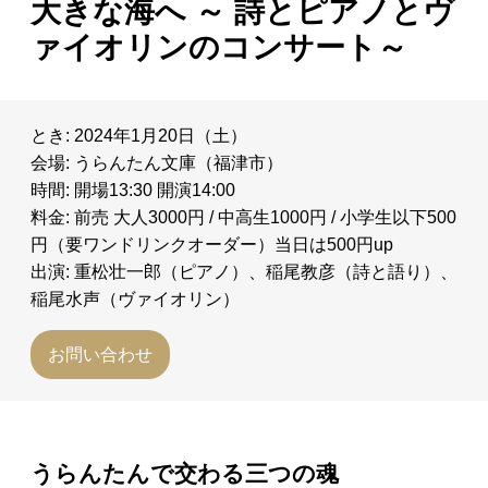
大きな海へ ～ 詩とピアノとヴ
日々のレポート
ァイオリンのコンサート～
Specials
とき: 2024年1月20日（土）
プロフィール
会場: うらんたん文庫（福津市）
時間: 開場13:30 開演14:00
料金: 前売 大人3000円 / 中高生1000円 / 小学生以下500
演奏依頼
円（要ワンドリンクオーダー）当日は500円up
出演: 重松壮一郎（ピアノ）、稲尾教彦（詩と語り）、
お問い合わせ
稲尾水声（ヴァイオリン）
お問い合わせ
うらんたんで交わる三つの魂