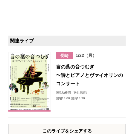
関連ライブ
1/22（月）
長崎
言の葉の音つむぎ
〜詩とピアノとヴァイオリンの
コンサート
潮見幼稚園（佐世保市）
開場18:00 開演18:30
このライブをシェアする