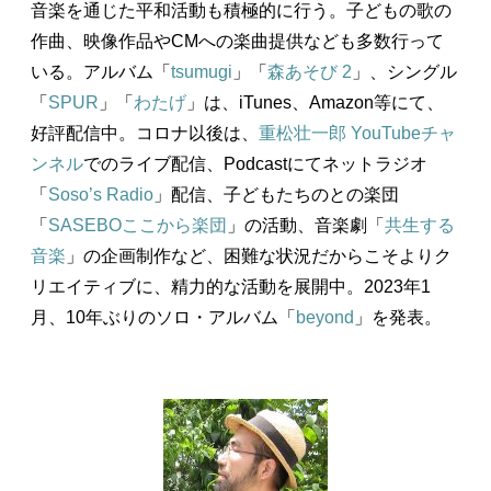
音楽を通じた平和活動も積極的に行う。子どもの歌の
作曲、映像作品やCMへの楽曲提供なども多数行って
いる。アルバム「
tsumugi
」「
森あそび 2
」、シングル
「
SPUR
」「
わたげ
」は、iTunes、Amazon等にて、
好評配信中。コロナ以後は、
重松壮一郎 YouTubeチャ
ンネル
でのライブ配信、Podcastにてネットラジオ
「
Soso’s Radio
」配信、子どもたちのとの楽団
「
SASEBOここから楽団
」の活動、音楽劇「
共生する
音楽
」の企画制作など、困難な状況だからこそよりク
リエイティブに、精力的な活動を展開中。2023年1
月、10年ぶりのソロ・アルバム「
beyond
」を発表。