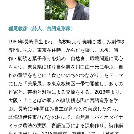
稲尾教彦（詩人、言語造形家）
1980年長崎県生まれ。高校時より演劇に 親しみ劇作を
専門に学ぶ。東京在住時、からだを壊し、以後、詩
作・朗読と菓子作りを始め、自然食、環境問題に関心
をもつ。奈良県に移り自然農を川口由一氏に学ぶ。自
作の童話をもとに「食といのちのつながり」をテーマ
にした「美呆展」を東京板橋区一帯で開催し、多くの
作家と、芸術と対話による交流をする。2013年より、
大阪・「ことばの家」の諏訪耕志氏に言語造形を学
ぶ。長崎に6年間住み自主保育などの実践したのち、
北海道伊達市ひびきの村にて、自然農・バイオダイナ
ミック農法の実践、言語造形による演劇作り、詩作講
座を担当した。2018年現在、有珠町にて、「草雨文