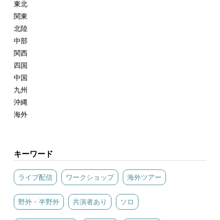
東北
関東
北陸
中部
関西
四国
中国
九州
沖縄
海外
キーワード
ライブ配信
ワークショップ
海外ツアー
野外・半野外
共演者あり
ソロ