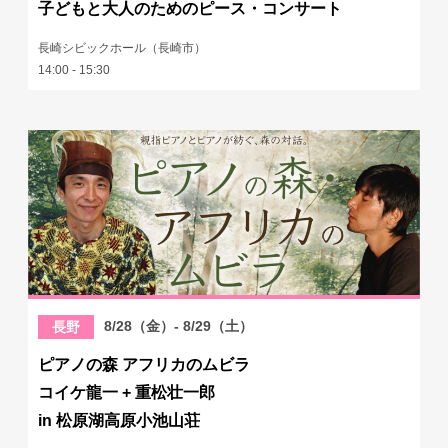
子どもと大人のためのピース・コンサート
長崎シビックホール（長崎市）
14:00 - 15:30
8/28（金）- 8/29（土）
長野
ピアノの森 アフリカのムビラ
コイケ龍一 + 重松壮一郎
in 松原湖高原小池山荘