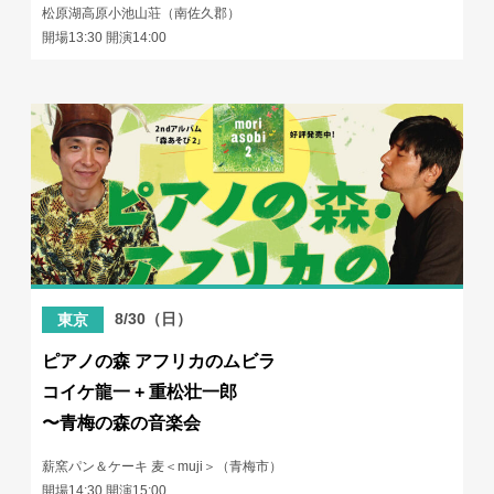
松原湖高原小池山荘（南佐久郡）
開場13:30 開演14:00
8/30（日）
東京
ピアノの森 アフリカのムビラ
コイケ龍一 + 重松壮一郎
〜青梅の森の音楽会
薪窯パン＆ケーキ 麦＜muji＞（青梅市）
開場14:30 開演15:00