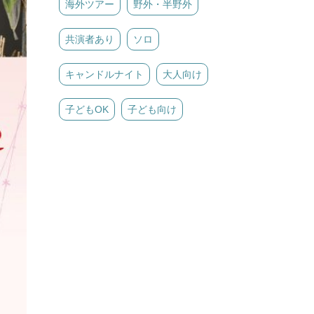
海外ツアー
野外・半野外
共演者あり
ソロ
キャンドルナイト
大人向け
子どもOK
子ども向け