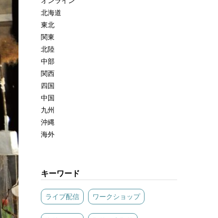
オンライン
北海道
東北
関東
北陸
中部
関西
四国
中国
九州
沖縄
海外
キーワード
ライブ配信
ワークショップ