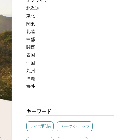
オンライン
北海道
東北
関東
北陸
中部
関西
四国
中国
九州
沖縄
海外
キーワード
ライブ配信
ワークショップ