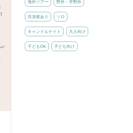
海外ツアー
野外・半野外
共演者あり
ソロ
キャンドルナイト
大人向け
子どもOK
子ども向け