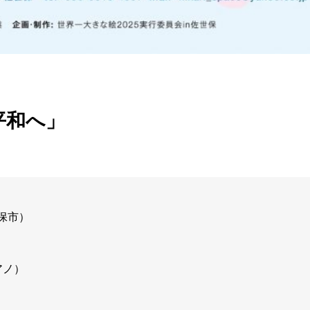
平和へ」
世保市）
アノ）