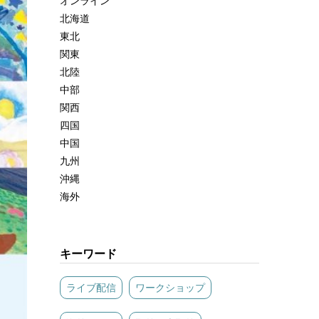
オンライン
北海道
東北
関東
北陸
中部
関西
四国
中国
九州
沖縄
海外
キーワード
ライブ配信
ワークショップ