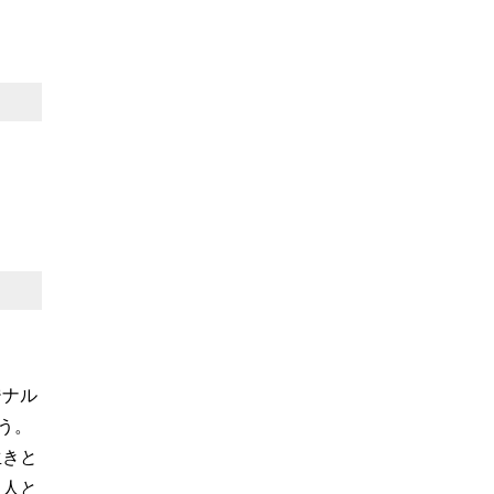
ジナル
う。
生きと
、人と