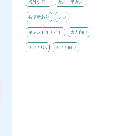
海外ツアー
野外・半野外
共演者あり
ソロ
キャンドルナイト
大人向け
子どもOK
子ども向け