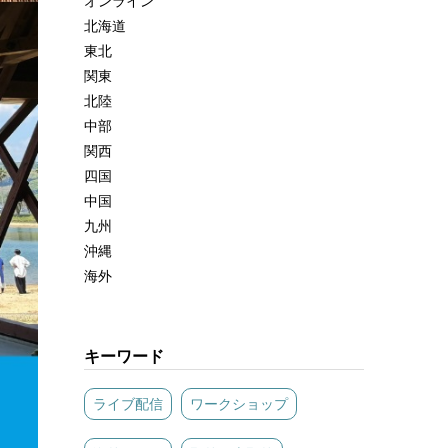
オンライン
北海道
東北
関東
北陸
中部
関西
四国
中国
九州
沖縄
海外
キーワード
ライブ配信
ワークショップ