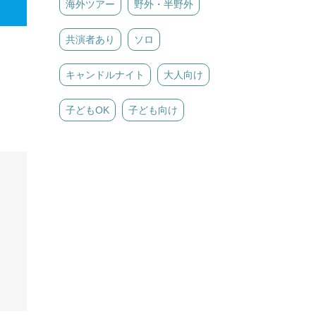
海外ツアー
野外・半野外
共演者あり
ソロ
キャンドルナイト
大人向け
子どもOK
子ども向け