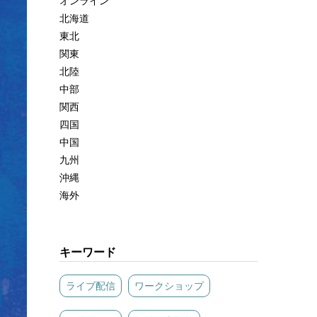
オンライン
北海道
東北
関東
北陸
中部
関西
四国
中国
九州
沖縄
海外
キーワード
ライブ配信
ワークショップ