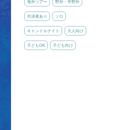
海外ツアー
野外・半野外
共演者あり
ソロ
キャンドルナイト
大人向け
子どもOK
子ども向け