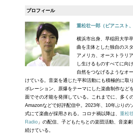
プロフィール
重松壮一郎（ピアニスト
横浜市出身、早稲田大学
曲を主体とした独自のスタ
アメリカ、オーストラリ
し生けるものすべてに向
自然をつなげるようなオ
けている。音楽を通じた平和活動にも積極的に取
ボレーション、原爆をテーマにした楽曲制作など
面でその才能を発揮している。これまでに、多く
Amazonなどで好評配信中。2023年、10年ぶり
式にて楽曲が採用される。コロナ禍以降は、
重松壮
Radio
」の配信、子どもたちとの楽団活動、音楽劇
続けている。