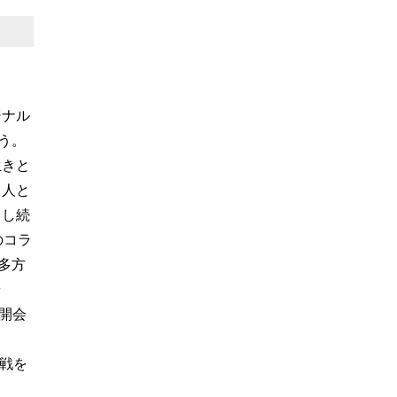
ジナル
う。
生きと
、人と
了し続
のコラ
多方
や
イ開会
戦を