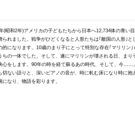
7年(昭和2年)アメリカの子どもたちから日本へ12,734体の青い
贈られました。戦争がひどくなると人形たちは｢敵国の人形｣と
の的になります。10歳のまり子にとって特別な存在｢マリリン｣
うちの一体でした。そして、遂にマリリンが壊される日、まり
決心をします。90年の時を経て蘇るあの時代、そして、今……
も切ない語りと、深いピアノの音が、時に軋む床になり時に抱
腕になり、物語を彩ります。