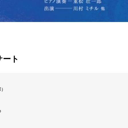
サート
郡）
め