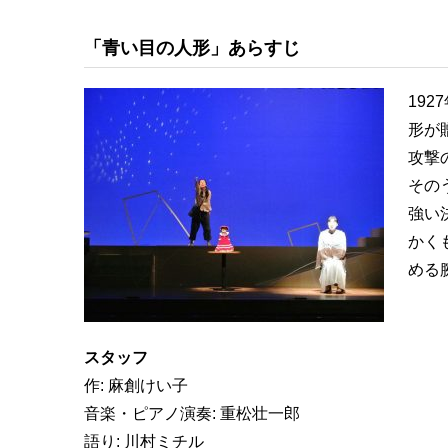
「青い目の人形」あらすじ
192
形が
攻撃
その
強い
かく
める
スタッフ
作: 麻創けい子
音楽・ピアノ演奏: 重松壮一郎
語り: 川村ミチル