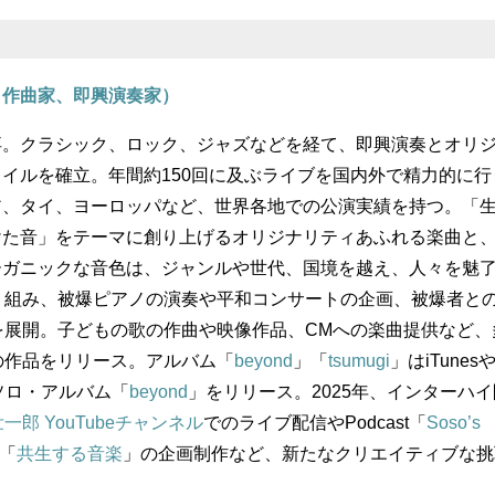
、作曲家、即興演奏家）
卒。クラシック、ロック、ジャズなどを経て、即興演奏とオリ
イルを確立。年間約150回に及ぶライブを国内外で精力的に行
ア、タイ、ヨーロッパなど、世界各地での公演実績を持つ。「
けた音」をテーマに創り上げるオリジナリティあふれる楽曲と
ーガニックな音色は、ジャンルや世代、国境を越え、人々を魅
り組み、被爆ピアノの演奏や平和コンサートの企画、被爆者と
を展開。子どもの歌の作曲や映像作品、CMへの楽曲提供など、
の作品をリリース。アルバム「
beyond
」「
tsumugi
」はiTunes
のソロ・アルバム「
beyond
」をリリース。2025年、インターハ
一郎 YouTubeチャンネル
でのライブ配信やPodcast「
Soso’s
「
共生する音楽
」の企画制作など、新たなクリエイティブな挑