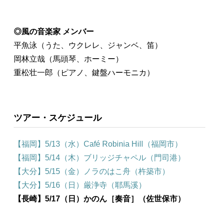
◎風の音楽家 メンバー
平魚泳（うた、ウクレレ、ジャンベ、笛）
岡林立哉（馬頭琴、ホーミー）
重松壮一郎（ピアノ、鍵盤ハーモニカ）
ツアー・スケジュール
【福岡】5/13（水）Café Robinia Hill（福岡市）
【福岡】5/14（木）ブリッジチャペル（門司港）
【大分】5/15（金）ノラのはこ舟（杵築市）
【大分】5/16（日）厳浄寺（耶馬溪）
【長崎】5/17（日）かのん［奏音］（佐世保市）