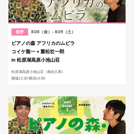
8/28（金）- 8/29（土）
長野
ピアノの森 アフリカのムビラ
コイケ龍一 + 重松壮一郎
in 松原湖高原小池山荘
松原湖高原小池山荘（南佐久郡）
開場13:30 開演14:00