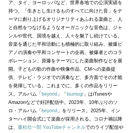
ア、タイ、ヨーロッパなど、世界各地での公演実績を
持つ。「生きとし生けるものすべてに向けた音」をテ
ーマに創り上げるオリジナリティあふれる楽曲と、人
と自然をつなげるようなオーガニックな音色は、ジャ
ンルや世代、国境を越え、人々を魅了し続けている。
音楽を通じた平和活動にも積極的に取り組み、被爆ピ
アノの演奏や平和コンサートの企画、被爆者とのコラ
ボレーション、原爆をテーマにした楽曲制作などを展
開。子どもの歌の作曲や映像作品、CMへの楽曲提
供、テレビ・ラジオでの演奏など、多方面でその才能
を発揮している。これまでに、多くの作品をリリー
ス。アルバム「
beyond
」「
tsumugi
」はiTunesや
Amazonなどで好評配信中。2023年、10年ぶりのソ
ロ・アルバム「
beyond
」をリリース。2025年、イン
ターハイ開会式にて楽曲が採用される。コロナ禍以降
は、
重松壮一郎 YouTubeチャンネル
でのライブ配信や