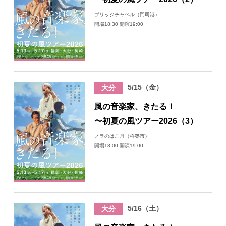
ブリッジチャペル（門司港）
開場18:30 開演19:00
5/15（金）
大分
風の音楽家、きたる！
〜初夏の風ツアー2026（3）
ノラのはこ舟（杵築市）
開場18:00 開演19:00
5/16（土）
大分