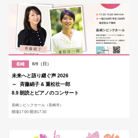
8/9（日）
長崎
未来へと語り継ぐ声 2026
～ 斉藤絹子 & 重松壮一郎
8.9 朗読とピアノのコンサート
長崎シビックホール（長崎市）
開場17:00 開演17:30