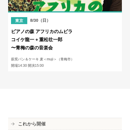
8/30（日）
東京
ピアノの森 アフリカのムビラ
コイケ龍一 + 重松壮一郎
〜青梅の森の音楽会
薪窯パン＆ケーキ 麦＜muji＞（青梅市）
開場14:30 開演15:00
これから開催