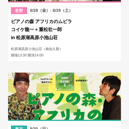
8/28（金）- 8/29（土）
長野
ピアノの森 アフリカのムビラ
コイケ龍一 + 重松壮一郎
in 松原湖高原小池山荘
松原湖高原小池山荘（南佐久郡）
開場13:30 開演14:00
8/30（日）