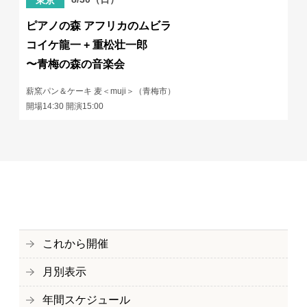
東京
ピアノの森 アフリカのムビラ
コイケ龍一 + 重松壮一郎
〜青梅の森の音楽会
薪窯パン＆ケーキ 麦＜muji＞（青梅市）
開場14:30 開演15:00
これから開催
月別表示
年間スケジュール