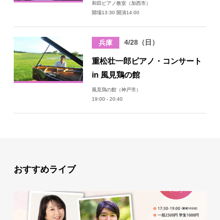
和田ピアノ教室（加西市）
開場13:30 開演14:00
4/28（日）
兵庫
重松壮一郎ピアノ・コンサート
in 風見鶏の館
風見鶏の館（神戸市）
19:00 - 20:40
おすすめライブ