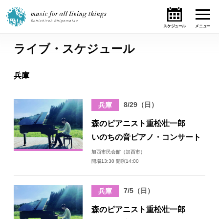
ライブ・スケジュール
ホーム
兵庫
ニュース
8/29（日）
兵庫
テーマ
森のピアニスト重松壮一郎
ライブ・スケジュール
いのちの音ピアノ・コンサート
加西市民会館（加西市）
作品
開場13:30 開演14:00
オンライン・ショップ
7/5（日）
兵庫
ギャラリー
森のピアニスト重松壮一郎