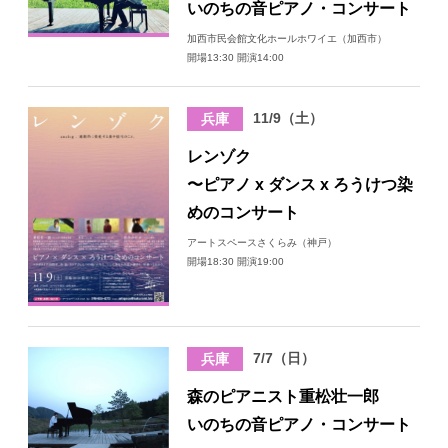
いのちの音ピアノ・コンサート
日々のレポート
加西市民会館文化ホールホワイエ（加西市）
開場13:30 開演14:00
Specials
11/9（土）
兵庫
プロフィール
レンゾク
〜ピアノ x ダンス x ろうけつ染
演奏依頼
めのコンサート
アートスペースさくらみ（神戸）
お問い合わせ
開場18:30 開演19:00
7/7（日）
兵庫
森のピアニスト重松壮一郎
いのちの音ピアノ・コンサート