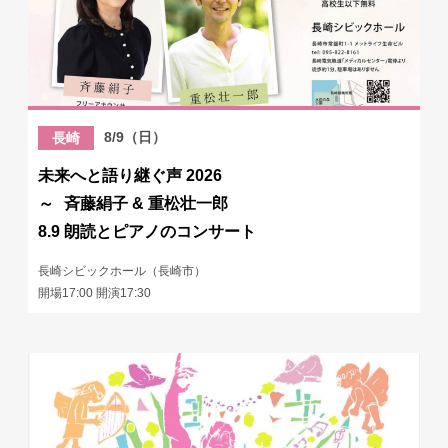
8/9（日）
長崎
未来へと語り継ぐ声 2026
～ 斉藤絹子 & 重松壮一郎
8.9 朗読とピアノのコンサート
長崎シビックホール（長崎市）
開場17:00 開演17:30