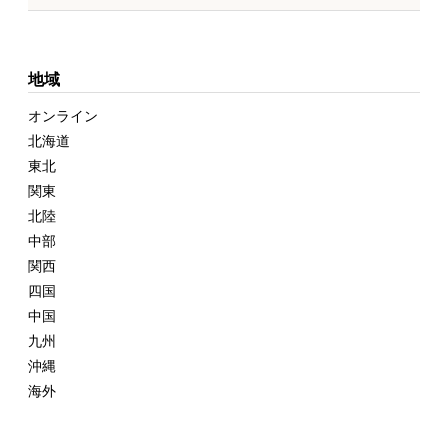
地域
オンライン
北海道
東北
関東
北陸
中部
関西
四国
中国
九州
沖縄
海外