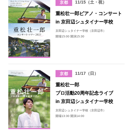
11/15（土・祝）
京都
日々のレポート
重松壮一郎ピアノ・コンサート
in 京田辺シュタイナー学校
Specials
京田辺シュタイナー学校（京田辺市）
開場15:00 開演15:30
プロフィール
演奏依頼
11/17（日）
京都
お問い合わせ
重松壮一郎
プロ活動20周年記念ライブ
in 京田辺シュタイナー学校
京田辺シュタイナー学校（京田辺市）
開場13:30 開演14:00