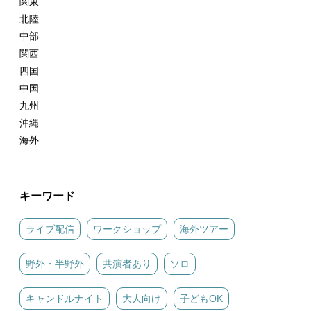
関東
北陸
中部
関西
四国
中国
九州
沖縄
海外
キーワード
ライブ配信
ワークショップ
海外ツアー
野外・半野外
共演者あり
ソロ
キャンドルナイト
大人向け
子どもOK