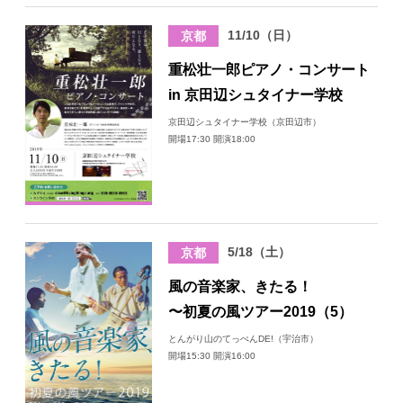
11/10（日）
京都
重松壮一郎ピアノ・コンサート
in 京田辺シュタイナー学校
京田辺シュタイナー学校（京田辺市）
開場17:30 開演18:00
5/18（土）
京都
風の音楽家、きたる！
〜初夏の風ツアー2019（5）
とんがり山のてっぺんDE!（宇治市）
開場15:30 開演16:00