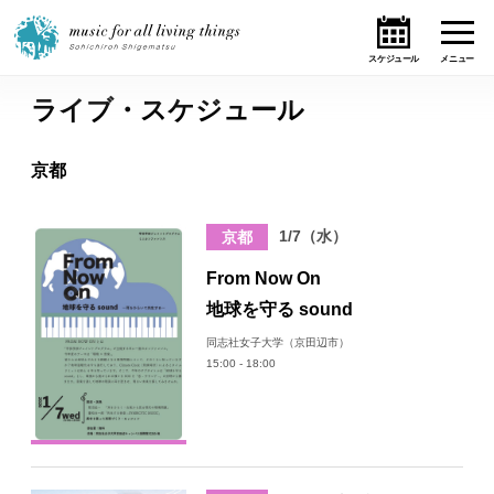
ライブ・スケジュール
ホーム
京都
ニュース
1/7（水）
京都
テーマ
From Now On
ライブ・スケジュール
地球を守る sound
同志社女子大学（京田辺市）
作品
15:00 - 18:00
オンライン・ショップ
ギャラリー