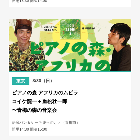
開場13:30 開演14:00
8/30（日）
東京
ピアノの森 アフリカのムビラ
コイケ龍一 + 重松壮一郎
〜青梅の森の音楽会
薪窯パン＆ケーキ 麦＜muji＞（青梅市）
開場14:30 開演15:00