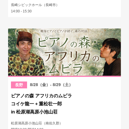
長崎シビックホール（長崎市）
14:00 - 15:30
8/28（金）- 8/29（土）
長野
ピアノの森 アフリカのムビラ
コイケ龍一 + 重松壮一郎
in 松原湖高原小池山荘
松原湖高原小池山荘（南佐久郡）