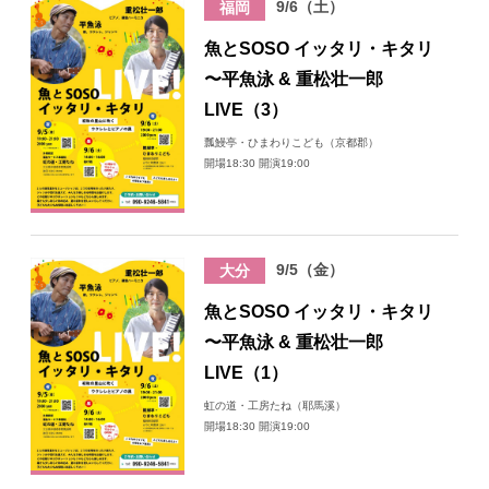
9/6（土）
福岡
日々のレポート
魚とSOSO イッタリ・キタリ
〜平魚泳 & 重松壮一郎
Specials
LIVE（3）
瓢鰻亭・ひまわりこども（京都郡）
プロフィール
開場18:30 開演19:00
演奏依頼
9/5（金）
大分
お問い合わせ
魚とSOSO イッタリ・キタリ
〜平魚泳 & 重松壮一郎
LIVE（1）
虹の道・工房たね（耶馬溪）
開場18:30 開演19:00