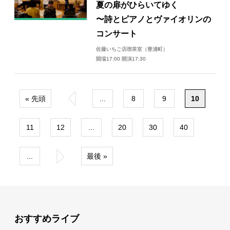
夏の扉がひらいてゆく
〜詩とピアノとヴァイオリンの
コンサート
佐藤いちご店喫茶室（豊浦町）
開場17:00 開演17:30
« 先頭
«
...
8
9
10
11
12
...
20
30
40
...
»
最後 »
おすすめライブ