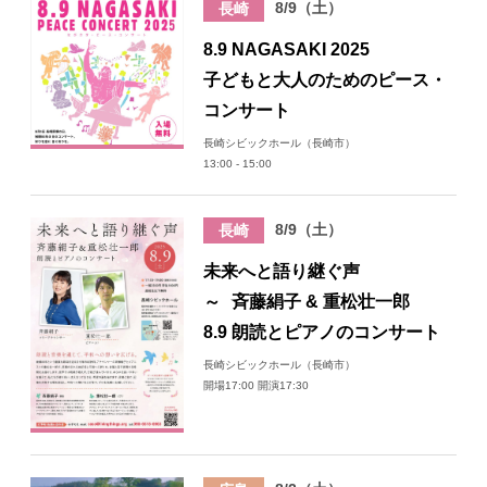
8/9（土）
長崎
8.9 NAGASAKI 2025
子どもと大人のためのピース・
コンサート
長崎シビックホール（長崎市）
13:00 - 15:00
8/9（土）
長崎
未来へと語り継ぐ声
～ 斉藤絹子 & 重松壮一郎
8.9 朗読とピアノのコンサート
長崎シビックホール（長崎市）
開場17:00 開演17:30