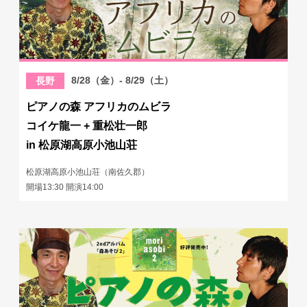
8/28（金）- 8/29（土）
長野
ピアノの森 アフリカのムビラ
コイケ龍一 + 重松壮一郎
in 松原湖高原小池山荘
松原湖高原小池山荘（南佐久郡）
開場13:30 開演14:00