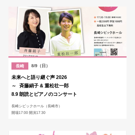
8/9（日）
長崎
未来へと語り継ぐ声 2026
～ 斉藤絹子 & 重松壮一郎
8.9 朗読とピアノのコンサート
長崎シビックホール（長崎市）
開場17:00 開演17:30