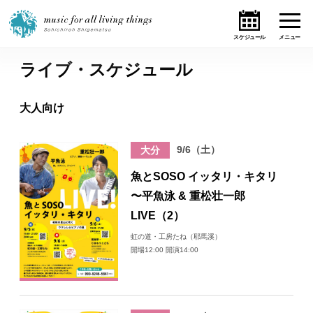
ライブ・スケジュール
ホーム
大人向け
ニュース
9/6（土）
大分
テーマ
魚とSOSO イッタリ・キタリ
ライブ・スケジュール
〜平魚泳 & 重松壮一郎
LIVE（2）
作品
虹の道・工房たね（耶馬溪）
開場12:00 開演14:00
オンライン・ショップ
ギャラリー