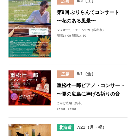
8/2（土）
広島
第9回 ぶりらんてコンサート
〜花のある風景〜
フィオーリ・エ・ムシカ（広島市）
開場14:00 開演14:30
8/1（金）
広島
重松壮一郎ピアノ・コンサート
〜夏の広島に捧げる祈りの音
こかげ広場（呉市）
15:00 - 17:00
7/21（月・祝）
北海道