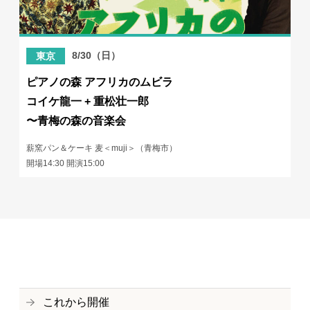
8/30（日）
東京
ピアノの森 アフリカのムビラ
コイケ龍一 + 重松壮一郎
〜青梅の森の音楽会
薪窯パン＆ケーキ 麦＜muji＞（青梅市）
開場14:30 開演15:00
これから開催