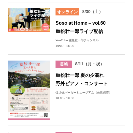
8/30（土）
オンライン
Soso at Home – vol.60
重松壮一郎ライブ配信
YouTube 重松壮一郎チャンネル
15:00 - 16:00
8/11（月・祝）
長崎
重松壮一郎 夏の夕暮れ
野外ピアノ・コンサート
佐世保バーガーミュージアム（佐世保市）
18:00 - 19:30