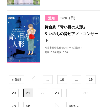
2/25（日）
愛知
舞台劇「青い目の人形」
& いのちの音ピアノ・コンサー
ト
刈谷市総合文化センター（刈谷市）
開場15:00 開演15:30
« 先頭
«
...
10
...
19
20
21
22
23
...
30
40
50
...
»
最後 »