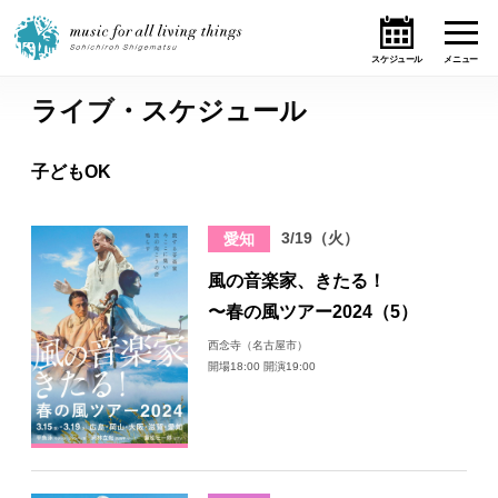
ライブ・スケジュール
ホーム
子どもOK
ニュース
3/19（火）
愛知
テーマ
風の音楽家、きたる！
ライブ・スケジュール
〜春の風ツアー2024（5）
西念寺（名古屋市）
作品
開場18:00 開演19:00
オンライン・ショップ
ギャラリー