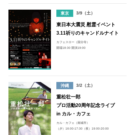
3/9（土）
東京
東日本大震災 慰霊イベント
3.11祈りのキャンドルナイト
カフェスロー（国分寺）
開場18:30 開演19:00
3/2（土）
沖縄
重松壮一郎
プロ活動20周年記念ライブ
in カル・カフェ
カル・カフェ（南城市）
（夕）16:00-17:30（夜）19:00-20:00