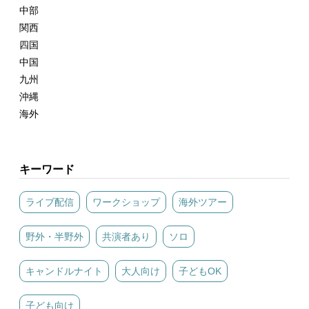
中部
関西
四国
中国
九州
沖縄
海外
キーワード
ライブ配信
ワークショップ
海外ツアー
野外・半野外
共演者あり
ソロ
キャンドルナイト
大人向け
子どもOK
子ども向け