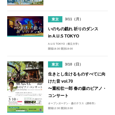
3/11（月）
東京
いのちの戯れ 祈りのダンス
in A.U.S TOKYO
A.U.S TOKYO（都立大学）
開場18:30 開演19:00
3/10（日）
東京
生きとし生けるものすべてに向
けた音 vol.70
〜重松壮一郎 春の森のピアノ・
コンサート
オープンガーデン・森のテラス（調布市）
開場12:30 開演13:00