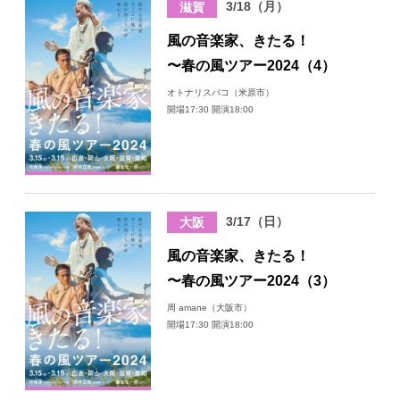
3/18（月）
滋賀
日々のレポート
風の音楽家、きたる！
〜春の風ツアー2024（4）
Specials
オトナリスバコ（米原市）
開場17:30 開演18:00
プロフィール
演奏依頼
3/17（日）
大阪
お問い合わせ
風の音楽家、きたる！
〜春の風ツアー2024（3）
周 amane（大阪市）
開場17:30 開演18:00