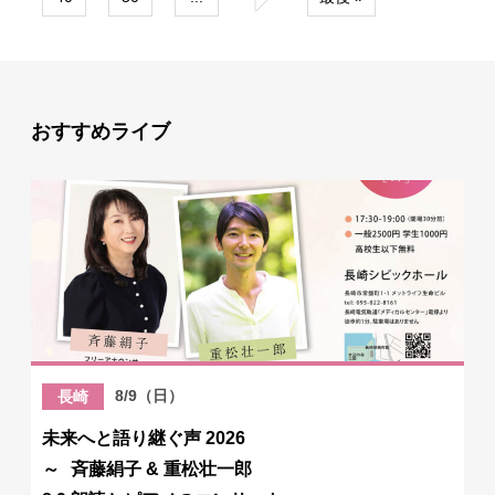
おすすめライブ
8/9（日）
長崎
未来へと語り継ぐ声 2026
～ 斉藤絹子 & 重松壮一郎