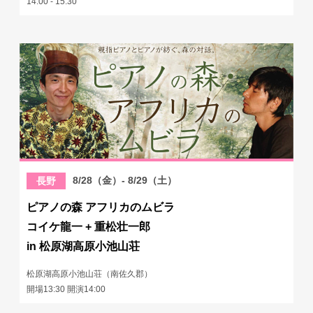
14:00 - 15:30
8/28（金）- 8/29（土）
長野
ピアノの森 アフリカのムビラ
コイケ龍一 + 重松壮一郎
in 松原湖高原小池山荘
松原湖高原小池山荘（南佐久郡）
開場13:30 開演14:00