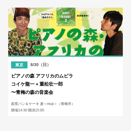
8/30（日）
東京
ピアノの森 アフリカのムビラ
コイケ龍一 + 重松壮一郎
〜青梅の森の音楽会
薪窯パン＆ケーキ 麦＜muji＞（青梅市）
開場14:30 開演15:00